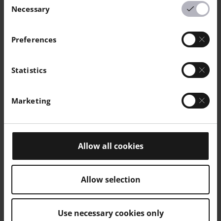
EIGENSCHAFTEN
Necessary
Selection
Pulverfarbe
weiß
-
-
Preferences
Komponenten Farbe
weiß
-
-
Statistics
Marketing
HAUPTSITZ
EOS GmbH
Allow all cookies
Electro Optical Systems
Robert-Stirling-Ring 1
Allow selection
82152 Krailling / München
Deutschland
Use necessary cookies only
Tel.: +49 89 893 36-0