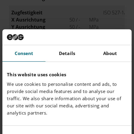
Zugfestigkeit
ISO 527-1/-2
X Ausrichtung
50 / -
MPa
Y Ausrichtung
50 / -
MPa
Z Ausrichtung
50 / -
MPa
Nominell Bruchdehnung
ISO 527-1/-2
Consent
Details
About
X Ausrichtung
20 / -
%
Y Ausrichtung
20 / -
%
Z Ausrichtung
10 / -
%
This website uses cookies
We use cookies to personalise content and ads, to
Shorehärte D
ISO 7619-1
provide social media features and to analyse our
X Ausrichtung
75 / -
-
traffic. We also share information about your use of
our site with our social media, advertising and
analytics partners.
ANDERE
WERT
UNIT
PRÜFNORM
Consent