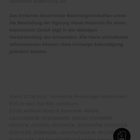
bestimmte Anwendung dar.
Das Erreichen bestimmter Bauteileigenschaften sowie
die Beurteilung der Eignung dieses Materials für einen
bestimmten Zweck liegt in der alleinigen
Verantwortung des Anwenders. Alle hierin enthaltenen
Informationen können ohne vorherige Ankündigung
geändert werden.
Stand: 07.08.2026. Technische Änderungen vorbehalten.
EOS ist nach ISO 9001 zertifiziert.
EOS®, Additive Minds® Alumide®, AMQ®,
CarbonMide®, DirectMetal®, DMLS®, EOSAME®,
EOSINT®, EOSIZE®, EOSPACE®, EOSPRINT®, EOSTATE®,
EOSTYLE®, FORMIGA®, LaserProFusion®, PA 2200®,
PrimeCast® und PrimePart® sind eingetragene Marken