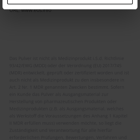
E-Mail: info@eos.info
URL: www.eos.info
Das Pulver ist nicht als Medizinprodukt i.S.d. Richtlinie
93/42/EWG (MDD) oder der Verordnung (EU) 2017/745
(MDR) entwickelt, geprüft oder zertifiziert worden und ist
auch nicht als Medizinprodukt zu den insbesondere in
Art. 2 Nr. 1 MDR genannten Zwecken bestimmt. Sofern
ein Kunde das Pulver als Ausgangsmaterial zur
Herstellung von pharmazeutischen Produkten oder
Medizinprodukten (z.B. als Ausgangsmaterial, welches
als Werkstoff die Voraussetzungen des Anhang 1 Kapitel
II MDR erfüllen muss) verwenden möchte, so liegt die
Zuständigkeit und Verantwortung für alle hierfür
erforderlichen Prüfungen, Bewertungen, Verfahren und