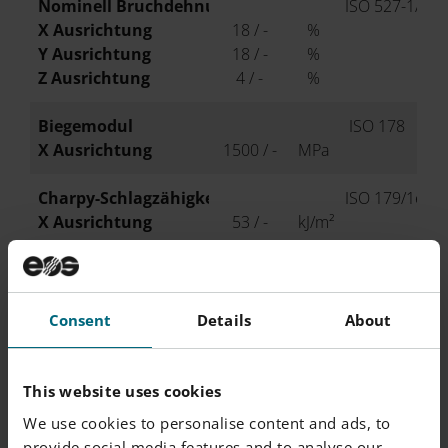
Nominell Bruchdehnung
ISO 527-1/-2
X Ausrichtung
18 / -
%
Y Ausrichtung
18 / -
%
Z Ausrichtung
4 / -
%
Biegemodul
ISO 178
X Ausrichtung
1500 / -
MPa
Charpy-Schlagzähigkeit (+23°C)
ISO 179/1eU
X Ausrichtung
53 / -
kJ/m²
Charpy-Kerbschlagzähigkeit (+23°C)
ISO 179/1eA
X Ausrichtung
4.8 / -
kJ/m²
Consent
Details
About
Izod-Kerbschlagzähigkeit (+23°C)
ISO 180/1A
X Ausrichtung
4.4 / -
kJ/m²
This website uses cookies
Shorehärte D
ISO 7619-1
We use cookies to personalise content and ads, to
X Ausrichtung
75 / -
-
provide social media features and to analyse our