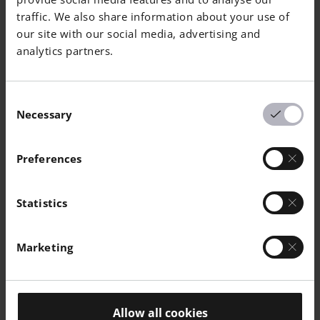
traffic. We also share information about your use of
our site with our social media, advertising and
analytics partners.
TROCKEN
THERMISCHE
Consent
/
UNIT
PRÜFNORM
EIGENSCHAFTEN
Necessary
Selection
KONDITIONIERT
Schmelztemperatur
176
°C
ISO 11357-1/-
Preferences
Wärmeformbeständigkeitstemperatur 1,80 MPa
ISO 75-1/-2
Statistics
X Ausrichtung
64
°C
Z Ausrichtung
57
°C
Marketing
Wärmeformbeständigkeitstemperatur 0,45 MPa
ISO 75-1/-2
X Ausrichtung
157
°C
Z Ausrichtung
145
°C
Allow all cookies