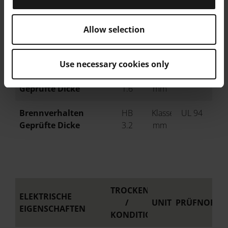
Vicat-Erweichungstemperatur
ISO 306/B50
X Ausrichtung
176
°C
Allow selection
Brennverhalten
HB
Klasse
UL 94
Geprüfte Dicke
0,5
mm
Use necessary cookies only
Brennverhalten
HB
Klasse
UL 94
Geprüfte Dicke
1.6
mm
Brennverhalten
HB
Klasse
UL 94
Geprüfte Dicke
3.2
mm
TROCKEN
ELEKTRISCHE
/
UNIT
PRÜFNORM
EIGENSCHAFTEN
KONDITIONIERT