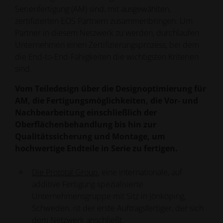
Systemen und Materialien anbieten. Nutzen Sie die
Serienfertigung (AM) sind, mit ausgewählten,
Einstieg in den 3D-Druck.
Auswahlmöglichkeiten nach Region, Material oder
zertifizierten EOS Partnern zusammenbringen. Um
Vom Rapid Prototyping bis zur Kleinserie - unser
Branche und finden Sie Ihren persönlichen AM-
Partner in diesem Netzwerk zu werden, durchlaufen
Netzwerk bringt Sie mit führenden AM-
Produktionspartner.
Unternehmen einen Zertifizierungsprozess, bei dem
Fertigungspartnern zusammen, die die neueste
die End-to-End-Fähigkeiten die wichtigsten Kriterien
EOS 3D-Drucktechnologie einsetzen.
sind.
Vom Teiledesign über die Designoptimierung für
Finden Sie Ihren Partner
AM, die Fertigungsmöglichkeiten, die Vor- und
Nachbearbeitung einschließlich der
Oberflächenbehandlung bis hin zur
Qualitätssicherung und Montage, um
hochwertige Endteile in Serie zu fertigen.
Die Prototal Group
, eine internationale, auf
additive Fertigung spezialisierte
Unternehmensgruppe mit Sitz in Jönköping,
Schweden, ist der erste Auftragsfertiger, der sich
dem Netzwerk anschließt.