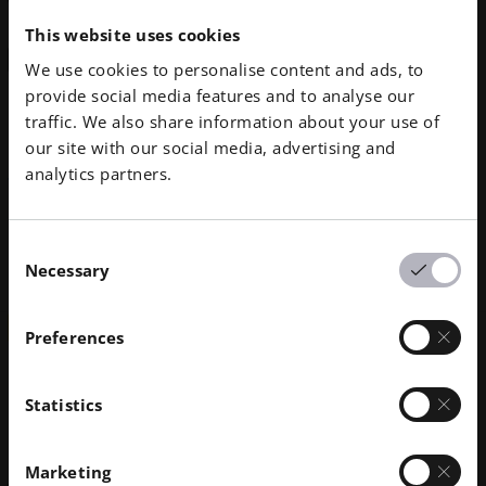
Vereinigte Staaten
This website uses cookies
Kontakt
We use cookies to personalise content and ads, to
provide social media features and to analyse our
traffic. We also share information about your use of
Maschinen
Materialien
our site with our social media, advertising and
analytics partners.
EOS M 290
Consent
EOS M 400
Necessary
Selection
SERVICE PROVIDER
Preferences
BuildParts by CIDEAS, Inc.
Statistics
125 Erick Street
Unit A115
Kristallsee, IL 60014
Marketing