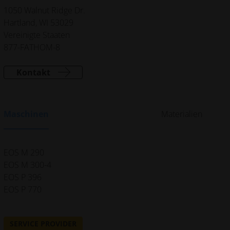
1050 Walnut Ridge Dr.
Hartland, WI 53029
Vereinigte Staaten
877-FATHOM-8
Kontakt
Maschinen
Materialien
EOS M 290
EOS M 300-4
EOS P 396
EOS P 770
SERVICE PROVIDER