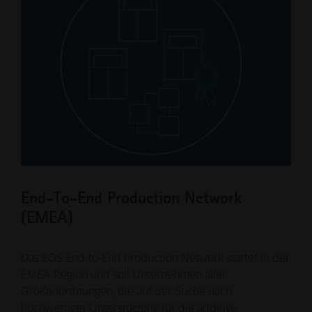
End-To-End Production Network
Contract Manufacturing Network
Service Provider
(EMEA)
(EMEA)
Wir arbeiten seit Jahrzehnten mit kompetenten und
erfahrenen 3D-Druckdienstleistern zusammen. Gerne
Das EOS End-to-End Production Network startet in der
Sie suchen einen Zulieferer für die Herstellung eines
stellen wir Ihnen einen Zugang zu unserer Datenbank
EMEA-Region und soll Unternehmen aller
bestimmten Teils? Viele Unternehmen nutzen
zur Verfügung. Hier finden Sie weltweit über 800
Größenordnungen, die auf der Suche nach
Dienstleister, die sich auf die Auftragsfertigung von
Unternehmen, die Auftragsfertigung mit EOS
hochwertiger Unterstützung für die additive
additiv gefertigten Teilen spezialisiert haben, für ihren