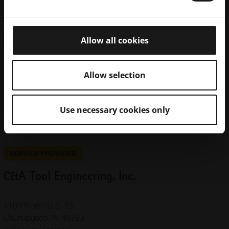
Vereinigte Staaten
(847) 639-1000
Kontakt
Allow all cookies
Allow selection
Maschinen
Materialien
Use necessary cookies only
EOS P 770
SERVICE PROVIDER
C&A Tool Engineering, Inc.
4100 North U.S. 33
Churubusco, IN 46723