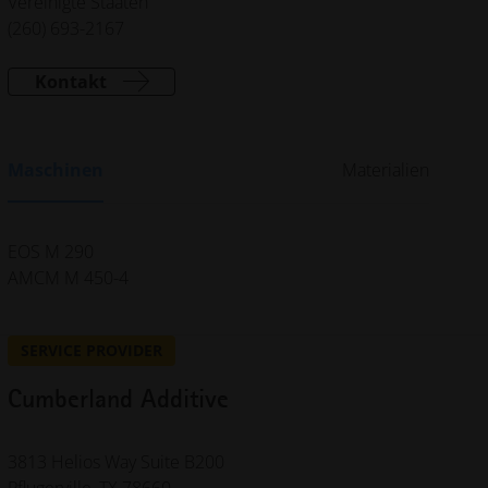
Vereinigte Staaten
(260) 693-2167
Kontakt
Maschinen
Materialien
EOS M 290
AMCM M 450-4
SERVICE PROVIDER
Cumberland Additive
3813 Helios Way
Suite B200
Pflugerville, TX 78660