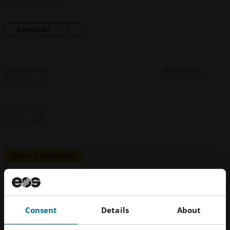
(772) 466-1011
Kontakt
Maschinen
Materialien
EOS M 290
EOS M 400
SERVICE PROVIDER
Beehive Industries
1719 Schaeffer Rd
Consent
Details
About
Knoxville, TN 37932