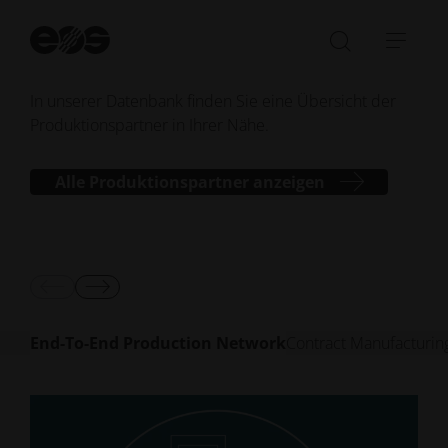
von der Idee bis zum fertigen Produkt. Egal in
Su
welchem Stadium der Produktion - wir haben für
st
Suchleist
Navi
jeden Schritt den richtigen Partner für Sie.
öffnen/sc
öffn
In unserer Datenbank finden Sie eine Übersicht der
Produktionspartner in Ihrer Nähe.
Alle Produktionspartner anzeigen
End-To-End Production Network
Contract Manufacturi