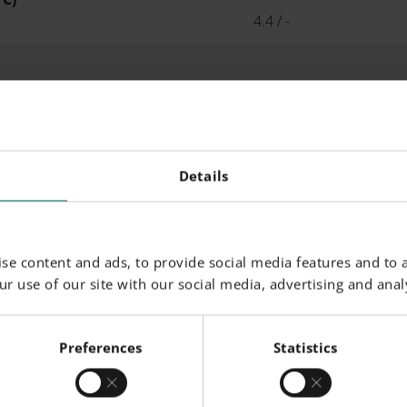
4.4 / -
75 / -
Details
SECO / ACONDICIONADO
se content and ads, to provide social media features and to a
176
r use of our site with our social media, advertising and analy
 MPa
64
Preferences
Statistics
57