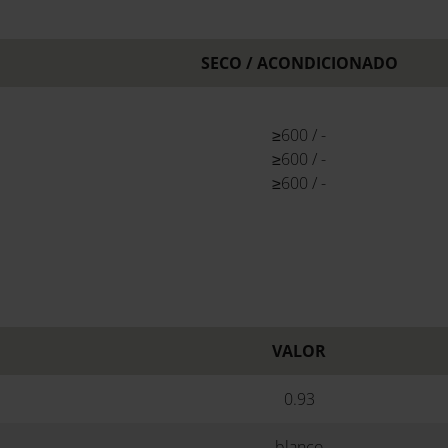
SECO / ACONDICIONADO
≥600 / -
≥600 / -
≥600 / -
VALOR
0.93
blanco