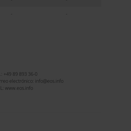
-
-
l.: +49 89 893 36-0
rreo electrónico: info@eos.info
L: www.eos.info