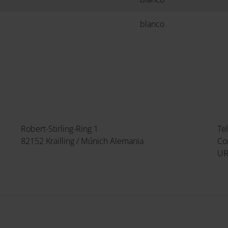
blanco
Robert-Stirling-Ring 1
Te
82152 Krailling / Múnich Alemania
Co
UR