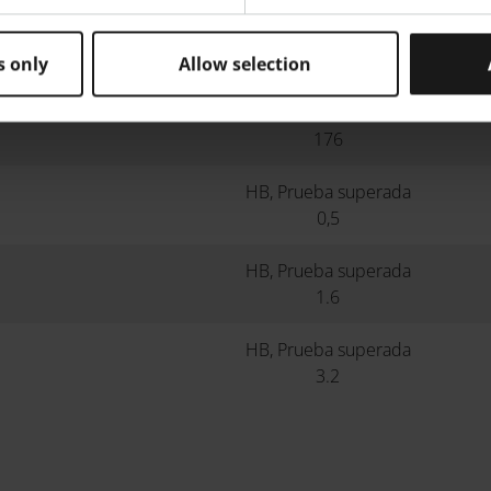
 MPa
157
145
s only
Allow selection
176
HB, Prueba superada
0,5
HB, Prueba superada
1.6
HB, Prueba superada
3.2