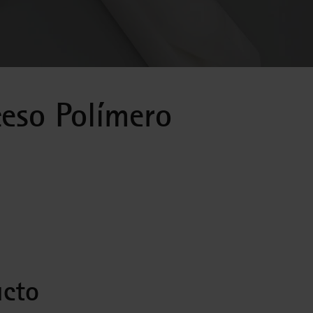
ceso Polímero
ucto