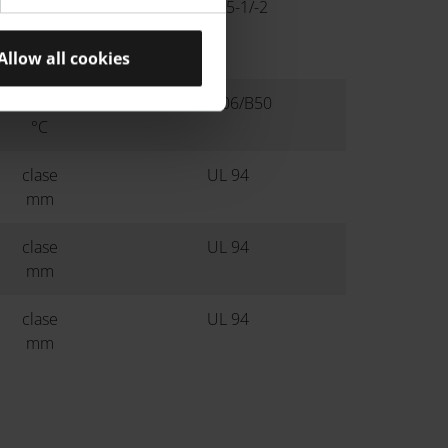
ISO 75-1/-2
°C
°C
Allow all cookies
ISO 306/B50
°C
clase
UL 94
mm
clase
UL 94
mm
clase
UL 94
mm