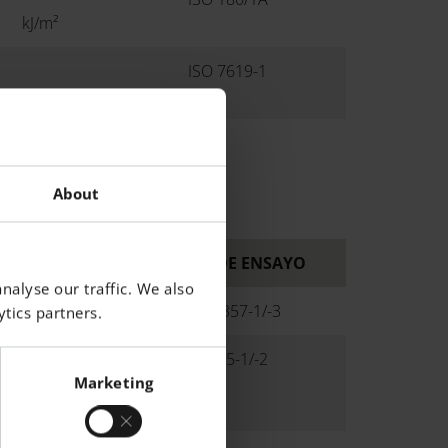
kJ/m²
ISO 7619-1
-
About
UNIDAD
NORMA DE ENSAYO
nalyse our traffic. We also
°C
ISO 11357-1/-3
tics partners.
ISO 75-1/-2
°C
Marketing
°C