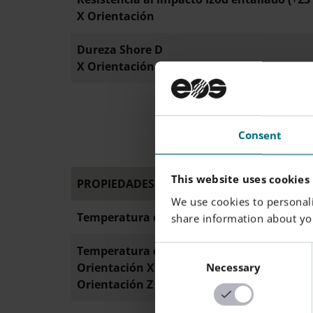
X Orientación
Dureza Shore D
X Orientación
Consent
This website uses cookies
PROPIEDADES TÉRMICAS
We use cookies to personali
Temperatura de fusión
share information about you
Temperatura de deflexión bajo carga 1,80
Consent
Orientación X
Necessary
Selection
Orientación Z