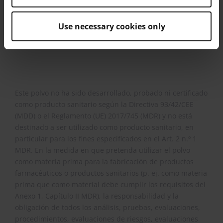
Correo electrónico: info@eos.info
URL: www.eos.info
Use necessary cookies only
Este polvo no ha sido desarrollado, probado ni certificado
como producto sanitario según la Directiva 93/42/CEE
(MDD) o el Reglamento (UE) 2017/745 (MDR) y no está
destinado a ser utilizado como producto sanitario, en
particular para los fines especificados en el Art. 2 n.º 1
MDR. En la medida en que pretenda utilizar el polvo
como materia prima para la fabricación de productos
farmacéuticos o productos sanitarios (p. ej. como materia
prima que como material debe cumplir los requisitos del
Anexo 1, Capítulo II MDR), la responsabilidad y la
obligación de todos los análisis, pruebas, evaluaciones,
procedimientos, evaluaciones de riesgos, evaluaciones