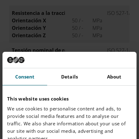
Resistencia a la tracción
ISO 527-1/-2
Orientación X
50 / -
MPa
Orientación Y
50 / -
MPa
Orientación Z
50 / -
MPa
Tensión nominal de rotura
ISO 527-1/-2
Orientación X
20 / -
%
Orientación Y
20 / -
%
Orientación Z
10 / -
%
Consent
Details
About
Dureza Shore D
ISO 7619-1
X Orientación
75 / -
-
This website uses cookies
We use cookies to personalise content and ads, to
provide social media features and to analyse our
traffic. We also share information about your use of
our site with our social media, advertising and
NORMA
OTRAS
analytics partners.