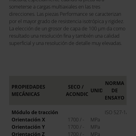
someterse a cargas multiaxiales en las tres
direcciones. Las piezas Performance se caracterizan
por el mayor grado de resistencia isotrópica y rigidez.
La elección de un grosor de capa de 100 µm da como
resultado una resolución fina y también una calidad
superficial y una resolución de detalle muy elevadas.
NORMA
PROPIEDADES
SECO /
UNIDAD
DE
MECÁNICAS
ACONDICIONADO
ENSAYO
Módulo de tracción
ISO 527-1/-2
Orientación X
1700 / -
MPa
Orientación Y
1700 / -
MPa
Orientación Z
1700 / -
MPa