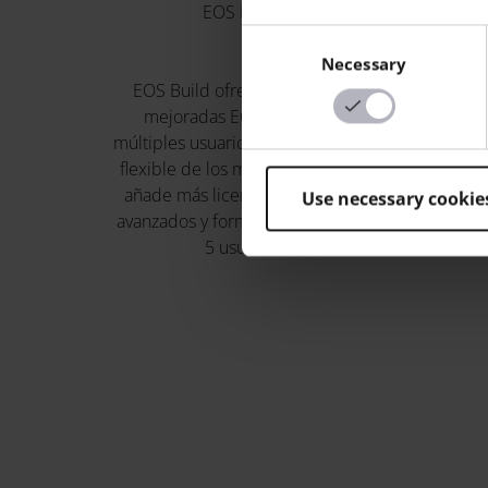
EOS BUILD
EOS
Consent
Necessary
Selection
EOS Build ofrecen EOSPRINT
EOS Syst
mejoradas EOSPRINT para
produc
múltiples usuarios con una gestión
procesos,
flexible de los materiales; Build+
sistemas M
añade más licencias, materiales
taller y 
Use necessary cookie
avanzados y formación para hasta
cal
5 usuarios.