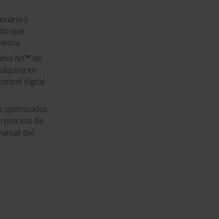
usuario y
odo que
iencia.
 como NX™ de
 máquina en
ntrol digital
os optimizados
un proceso de
 manual del