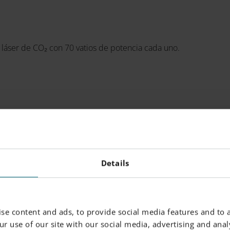
 láser de CO₂ con 70 vatios de potencia cada uno.
Details
se content and ads, to provide social media features and to a
r use of our site with our social media, advertising and analy