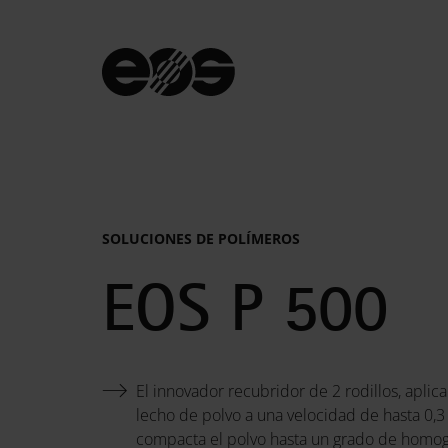
SOLUCIONES DE POLÍMEROS
Ficha
EOS P 500
técnica
El innovador recubridor de 2 rodillos, aplica 
lecho de polvo a una velocidad de hasta 0,3
compacta el polvo hasta un grado de homo