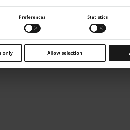
 SYSTEM SUITE
Preferences
Statistics
em Suite optimiza la
ción agilizando los
 integrándose con los
ES e informáticos del
generando informes de
s only
Allow selection
idad detallados.