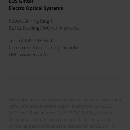
EOS GmbH
Electro Optical Systems
Robert-Stirling-Ring 1
82152 Krailling / Múnich Alemania
Tel.: +49 89 893 36-0
Correo electrónico: info@eos.info
URL: www.eos.info
Este polvo no ha sido desarrollado, probado ni certificado
como producto sanitario según la Directiva 93/42/CEE
(MDD) o el Reglamento (UE) 2017/745 (MDR) y no está
destinado a ser utilizado como producto sanitario, en
particular para los fines especificados en el Art. 2 n.º 1