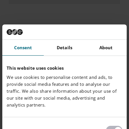
PROPRIÉTÉS
SEC /
NORME
UNITÉ
THERMIQUES
CONDITIONNÉ
DE TEST
Consent
Details
About
Température de fusion
176
°C
ISO 11357-1/-
This website uses cookies
Température de déflexion sous une charge de 1,80
ISO 75-1/-2
X Orientation
144
°C
We use cookies to personalise content and ads, to
provide social media features and to analyse our
Température de déflexion sous charge 0,45 MPa
ISO 75-1/-2
traffic. We also share information about your use of
X Orientation
175
°C
our site with our social media, advertising and
analytics partners.
Température de ramollissement Vicat
ISO 306/B50
X Orientation
169
°C
Consent