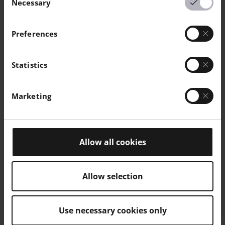
Necessary
Selection
Preferences
PROPRIÉTÉS
SEC /
NORME
UNITÉ
ÉLECTRIQUES
CONDITIONNÉ
DE TEST
Statistics
Résistivité volumique
IEC 62631-3-1
X Orientation
3E12 / -
Ohm-m
Marketing
Résistivité de la surface
IEC 62631-3-2
X Orientation
5E14 / -
Ohm
Allow all cookies
Permittivité relative 100 Hz
IEC 62631-2-1
X Orientation
13 / -
-
Allow selection
Permittivité relative 1 MHz
IEC 62631-2-1
X Orientation
10 / -
-
Use necessary cookies only
Facteur de dissipation 1 MHz
IEC 62631-2-1