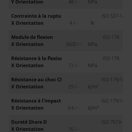
Y Orientation
48 / -
MPa
Contrainte à la rupture
ISO 527-1/-2
X Orientation
4 / -
%
Module de flexion
ISO 178
X Orientation
3600 / -
MPa
Résistance à la flexion
ISO 178
X Orientation
72 / -
MPa
Résistance au choc Charpy (+23°C)
ISO 179/1eU
X Orientation
29 / -
kJ/m²
Résistance à l'impact Charpy (+23°C)
ISO 179/1eA
X Orientation
4.6 / -
kJ/m²
Dureté Shore D
ISO 7619-1
X Orientation
76 / -
-