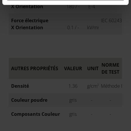
X Orientation
180 / -
E-4
Force électrique
IEC 60243-1
X Orientation
0.1 / -
kV/mm
NORME
AUTRES PROPRIÉTÉS
VALEUR
UNITÉ
DE TEST
Densité
1.36
g/cm³
Méthode EOS
Couleur poudre
gris
-
-
Composants Couleur
gris
-
-