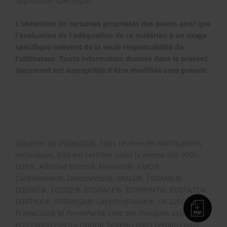
application spécifique.
L'obtention de certaines propriétés des pièces ainsi que
l'évaluation de l'adéquation de ce matériau à un usage
spécifique relèvent de la seule responsabilité de
l'utilisateur. Toute information donnée dans le présent
document est susceptible d'être modifiée sans préavis.
Situation au 09/08/2026. Sous réserve de modifications
techniques. EOS est certifiée selon la norme ISO 9001.
EOS®, Additive Minds® Alumide®, AMQ®,
CarbonMide®, DirectMetal®, DMLS®, EOSAME®,
EOSINT®, EOSIZE®, EOSPACE®, EOSPRINT®, EOSTATE®,
EOSTYLE®, FORMIGA®, LaserProFusion®, PA 2200®,
PrimeCast® et PrimePart® sont des marques déposées d’
EOS GmbH Electro Optical Systems dans certains pays.