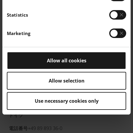
パウダーの色
白
-
-
Statistics
コンポーネントの色
白
-
-
Marketing
本社
Allow all cookies
EOS GmbH
Allow selection
エレクトロ・オプティカル・シス
テムズ
Use necessary cookies only
Robert-Stirling-Ring 1
82152 Krailling / Munich
ドイツ
電話番号+49 89 893 36-0