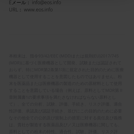
Eメール： info@eos.info
URL： www.eos.info
本粉末は、指令93/42/EEC (MDD)または規則(EU)2017/745
(MDR)に基づく医療機器として開発、試験または認証されて
おらず、特にMDR第2条第1項に規定された目的のために医療
機器として使用することを意図したものではありません。粉
末を医薬品または医療機器の製造のための原材料として使用
することを意図している場合（例えば、原料としてMDR第Ⅱ
章附属書1の要求事項を満たさなければならない原料とし
て）、全ての分析、試験、評価、手続き、リスク評価、適合
性評価、承認及び認証手続き、並びにこの目的のために必要
なその他全ての公的及び規制上の措置に対する責任及び義務
は、貴社が製造する医薬品及び／又は医療機器に関しても、
原料としての粉末の特性、適合性、試験、評価、リスク評