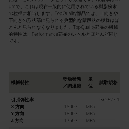
µmで、これは現在一般的に使用されている樹脂粉末
の粒径に相当します。TopQuality部品では、上向きや
下向きの形状部に見られる典型的な階段状の模様はほ
とんど見られなくなりました。TopQuality部品の機械
的特性は、Performance部品のレベルとほとんど同じ
です。
乾燥状態
単
機械特性
試験規格
／調湿後
位
引張弾性率
ISO 527-1/-2
X 方向
1800 / -
MPa
Y 方向
1800 / -
MPa
Z 方向
1750 / -
MPa