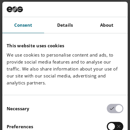
引張強さ
ISO 527-1/-2
X 方向
52 / -
MPa
Y 方向
52 / -
MPa
Consent
Details
About
Z 方向
52 / -
MPa
破断時公称ひずみ
ISO 527-1/-2
This website uses cookies
X 方向
20 / -
Y 方向
20 / -
We use cookies to personalise content and ads, to
Z 方向
7 / -
provide social media features and to analyse our
traffic. We also share information about your use of
ショア D 硬度
ISO 7619-1
our site with our social media, advertising and
X 方向
75 / -
-
analytics partners.
Consent
Necessary
Selection
単
その他の特性
値
試験規格
位
Preferences