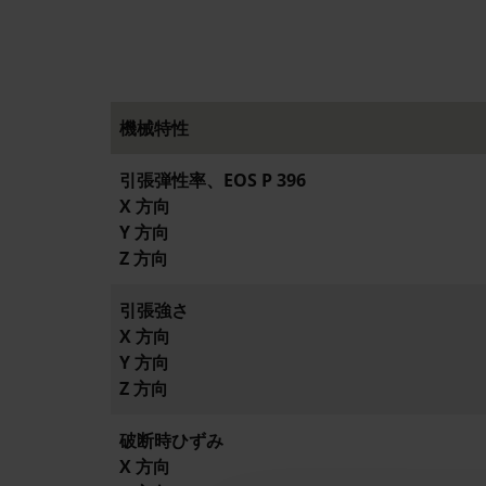
機械特性
引張弾性率、EOS P 396
X 方向
Y 方向
Z 方向
引張強さ
X 方向
Y 方向
Z 方向
破断時ひずみ
X 方向