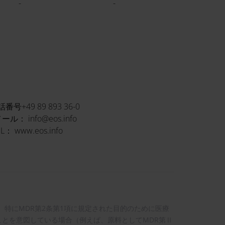
-
-
番号+49 89 893 36-0
ール： info@eos.info
L： www.eos.info
ておらず、特にMDR第2条第1項に規定された目的のために医療
とを意図している場合（例えば、原料としてMDR第Ⅱ