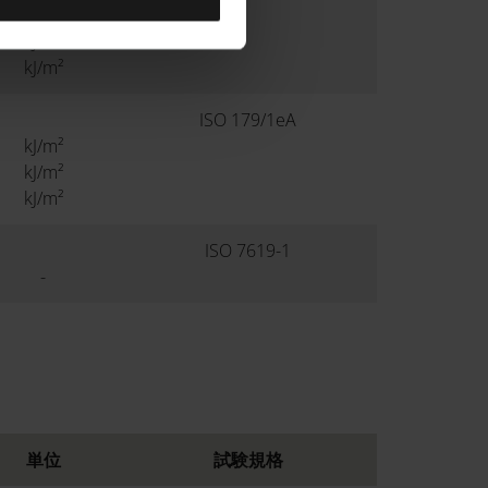
kJ/m²
kJ/m²
kJ/m²
ISO 179/1eA
kJ/m²
kJ/m²
kJ/m²
ISO 7619-1
-
単位
試験規格