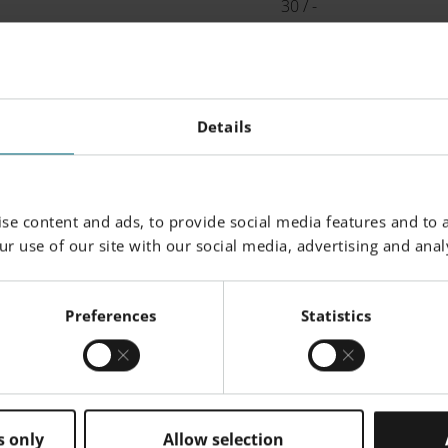
30 / -
25 / -
N / -
N / -
Details
N / -
N / -
se content and ads, to provide social media features and to a
90 / -
r use of our site with our social media, advertising and analy
elocis
Preferences
Statistics
N / -
FDR
N / -
s only
Allow selection