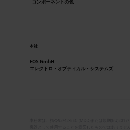
コンポーネントの色
本社
EOS GmbH
エレクトロ・オプティカル・システムズ
本粉末は、指令93/42/EEC (MDD)または規則(E
機器として使用することを意図したものではありませ