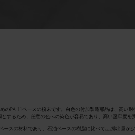
るためのPA 11ベースの粉末です。白色の付加製造部品は、高
調とするため、任意の色への染色が容易であり、高い堅牢度を
イオベースの材料であり、石油ベースの樹脂に比べて
排出量が
CO2