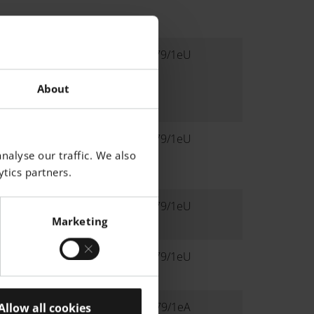
ISO 179/1eU
kJ/m²
kJ/m²
About
kJ/m²
ISO 179/1eU
kJ/m²
nalyse our traffic. We also
kJ/m²
tics partners.
ISO 179/1eU
Marketing
%
ISO 179/1eU
%
ISO 179/1eA
Allow all cookies