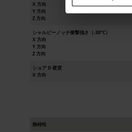
X 方向
Y 方向
Z 方向
シャルピーノッチ衝撃強さ（-30°C）
X 方向
Y 方向
Z 方向
ショア D 硬度
X 方向
熱特性