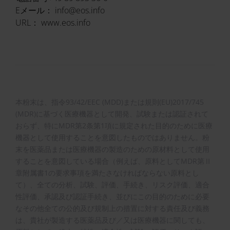
Eメール： info@eos.info
URL： www.eos.info
本粉末は、指令93/42/EEC (MDD)または規則(EU)2017/745
(MDR)に基づく医療機器として開発、試験または認証されて
おらず、特にMDR第2条第1項に規定された目的のために医療
機器として使用することを意図したものではありません。粉
末を医薬品または医療機器の製造のための原材料として使用
することを意図している場合（例えば、原料としてMDR第Ⅱ
章附属書1の要求事項を満たさなければならない原料とし
て）、全ての分析、試験、評価、手続き、リスク評価、適合
性評価、承認及び認証手続き、並びにこの目的のために必要
なその他全ての公的及び規制上の措置に対する責任及び義務
は、貴社が製造する医薬品及び／又は医療機器に関しても、