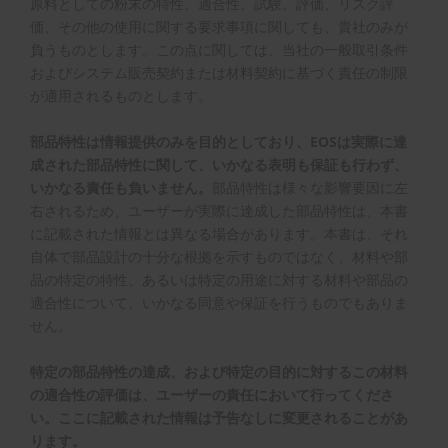
原料としての粉末の特性、適合性、試験、評価、リスク評
価、その他の使用に関する要求事項に関しても、貴社のみが
負うものとします。この点に関しては、当社の一般取引条件
およびシステム販売契約または材料契約に基づく責任の制限
が適用されるものとします。
部品特性は情報提供のみを目的としており、EOSは実際に達
成された部品特性に関して、いかなる表明も保証も行わず、
いかなる責任も負いません。
部品特性は様々な影響要因に左
右されるため、ユーザーが実際に達成した部品特性は、本書
に記載された情報とは異なる場合があります。本書は、それ
自体で部品設計の十分な根拠を示すものではなく、材料や部
品の特定の特性、あるいは特定の用途に対する材料や部品の
適合性について、いかなる同意や保証を行うものでもありま
せん。
特定の部品特性の達成、および特定の目的に対するこの材料
の適合性の評価は、ユーザーの責任において行ってくださ
い。ここに記載された情報は予告なしに変更されることがあ
ります。