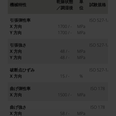
乾燥状態
単
機械特性
試験規格
／調湿後
位
引張弾性率
ISO 527-1/-2
X 方向
1700 / -
MPa
Y 方向
1700 / -
MPa
引張強さ
ISO 527-1/-2
X 方向
48 / -
MPa
Y 方向
48 / -
MPa
破断点ひずみ
ISO 527-1/-2
X 方向
15 / -
%
曲げ弾性率
ISO 178
X 方向
1500 / -
MPa
曲げ強さ
ISO 178
X 方向
58 / -
MPa