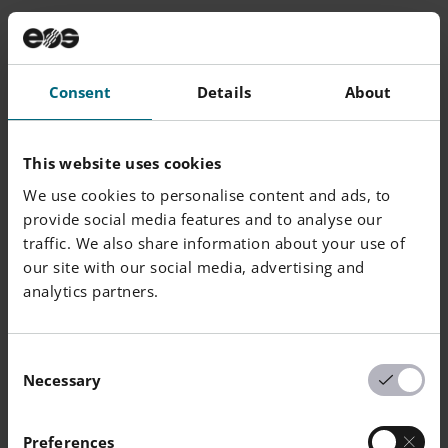
シャルピー衝撃強さ (+23°C)
ISO 179/1eU
X 方向
53 / -
kJ/m²
Consent
Details
About
シャルピー・ノッチ衝撃強さ (+23°C)
ISO 179/1eA
X 方向
4.4 / -
-
This website uses cookies
アイゾット衝撃強さ（+23°C）
ISO 180/1U
We use cookies to personalise content and ads, to
X 方向
33 / -
kJ/m²
provide social media features and to analyse our
traffic. We also share information about your use of
アイゾット・ノッチ衝撃強さ（+23°C）
ISO 180/1A
our site with our social media, advertising and
X 方向
4.4 / -
kJ/m²
analytics partners.
ショア D 硬度
ISO 7619-1
X 方向
75 / -
-
Consent
Necessary
Selection
ボール圧子硬さ
ISO 2039-1
X 方向
78 / -
MPa
Preferences