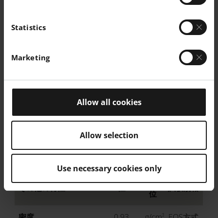
Statistics
乾燥状態
単
熱特性
試験規格
Marketing
／調湿後
位
溶融温度
176
°C
ISO 11357-1/-
Allow all cookies
ビカット軟化温度
ISO 306/B50
X 方向
163
°C
Allow selection
Use necessary cookies only
単
その他の特性
値
試験規格
位
密度
0.93
g/cm³
EOS方式