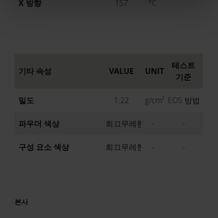
X 방향
157
°C
테스트
기타 속성
VALUE
UNIT
기준
밀도
1.22
g/cm³
EOS 방법
파우더 색상
희끄무레한
-
-
구성 요소 색상
희끄무레한
-
-
본사