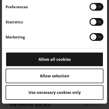
볼 압입 경도
ISO 2039-1
Preferences
X 방향
98 / -
MPa
쇼어 D 경도
ISO 7619-1
Statistics
X 방향
80 / -
-
Marketing
건조 / 컨
테스트
Allow all cookies
열 속성
UNIT
디셔닝
기준
녹는 온도
-
°C
ISO 11357-1/-
Allow selection
하중 하에서의 처짐 온도 1.80 MPa
ISO 75-1/-2
Use necessary cookies only
X 방향
96
°C
하중 하에서의 처짐 온도 0.45 MPa
ISO 75-1/-2