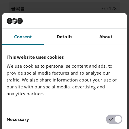
굴곡률
ISO 178
X 방향
2900 / -
MPa
굴곡 강도
ISO 178
X 방향
73 / -
-
Consent
Details
About
샤르피 충격 강도(+23°C)
ISO 179
X 방향
35 / -
kJ/m²
This website uses cookies
We use cookies to personalise content and ads, to
샤피 노치 충격 강도(+23°C)
ISO 179
provide social media features and to analyse our
X 방향
5.4 / -
kJ/m²
traffic. We also share information about your use of
our site with our social media, advertising and
아이조드 충격 강도(+23°C)
ISO 179
analytics partners.
X 방향
21 / -
kJ/m²
아이조드 노치 충격 강도(+23°C)
ISO 179
Consent
X 방향
4.2 / -
kJ/m²
Necessary
Selection