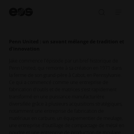
fournit des informations précieuses pour les
Dé
industries qui cherchent à naviguer dans les
la
Ouvrir/fe
Ouvr
complexités de l'intégration de FA .
re
la
la
barre
navi
de
Penn United : un savant mélange de tradition et
recherch
d'innovation
Jake commence l'épisode par un bref historique de
Penn United, qui remonte à sa création en 1971 dans
la ferme de son grand-père à Cabot, en Pennsylvanie.
Ce qui a commencé comme une entreprise de
fabrication d'outils et de matrices s'est rapidement
transformé en une puissance manufacturière
diversifiée grâce à plusieurs acquisitions stratégiques,
notamment une entreprise de fabrication de
matériaux en carbure, un équipementier de meulage,
une entreprise d'outillage de compactage de métal en
poudre et une entreprise de production de moulage