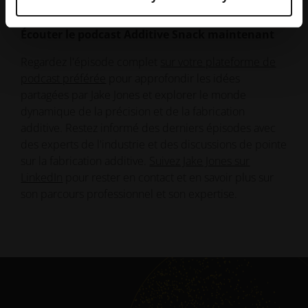
---
Écouter le podcast Additive Snack maintenant
Regardez l'épisode complet
sur votre plateforme de
podcast préférée
pour approfondir les idées
partagées par Jake Jones et explorer le monde
dynamique de la précision et de la fabrication
additive. Restez informé des derniers épisodes avec
des experts de l'industrie et des discussions de pointe
sur la fabrication additive.
Suivez Jake Jones sur
LinkedIn
pour rester en contact et en savoir plus sur
son parcours professionnel et son expertise.