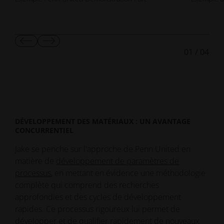
Afficher
Afficher
01
/
04
la
la
diapositive
diapositive
suivante
suivante
DÉVELOPPEMENT DES MATÉRIAUX : UN AVANTAGE
CONCURRENTIEL
Jake se penche sur l'approche de Penn United en
matière de
développement de paramètres de
processus
, en mettant en évidence une méthodologie
complète qui comprend des recherches
approfondies et des cycles de développement
rapides. Ce processus rigoureux lui permet de
développer et de qualifier rapidement de nouveaux