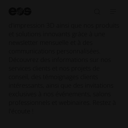
dernières actualités concernant la
Dé
la
fabrication additive, les technologies
Ouvrir/fe
Ouvr
re
la
la
d'impression 3D ainsi que nos produits
barre
navi
et solutions innovants grâce à une
de
newsletter mensuelle et à des
recherch
communications personnalisées.
Découvrez des informations sur nos
services clients et nos projets de
conseil, des témoignages clients
intéressants, ainsi que des invitations
exclusives à nos événements, salons
professionnels et webinaires. Restez à
l'écoute !