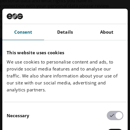
personal data and what rights you have in
connection with your personal data please review
our
Privacy Policy.
By clicking the button, you consent to allow EOS to
store and process the personal data submitted in
order to provide the requested content.
Consent
Details
About
This website uses cookies
We use cookies to personalise content and ads, to
SUBMIT
provide social media features and to analyse our
traffic. We also share information about your use of
Nous contacter
our site with our social media, advertising and
analytics partners.
À propos de nous
Qui sommes-nous ?
Responsabilité des entreprises
Consent
Ce que nous faisons
Durabilité
Technologie et innovations
Necessary
Selection
Gestion d'entreprise
Gouvernance
DMLS
Ressources humaines
Sites dans le monde entier
Ressources
SLS
Carrières
Presse et médias