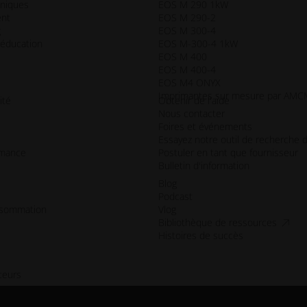
hniques
EOS M 290 1kW
ent
EOS M 290-2
g
EOS M 300-4
 éducation
EOS M-300-4 1kW
EOS M 400
EOS M 400-4
EOS M4 ONYX
Imprimantes sur mesure par AM
ité
Obtenir de l'aide
Nous contacter
Foires et événements
Essayez notre outil de recherche d
rmance
Postuler en tant que fournisseur
Bulletin d'information
Blog
Podcast
nsommation
Vlog
access
Bibliothèque de ressources
Histoires de succès
teurs
enêtre
le_fenêtre
ouvelle_fenêtre
ne_nouvelle_fenêtre