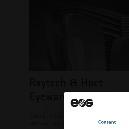
Raytech & Hoet
Eyeware
Grâce à l'impression 3D sur des machines de
Consent
fabrication additive, Hoet est en mesure de