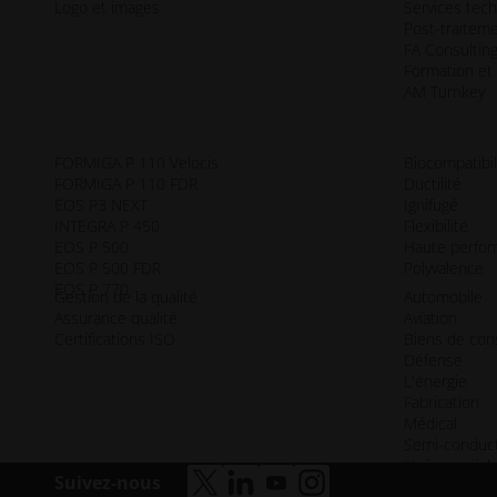
Logo et images
Services tec
Post-traitem
FA Consultin
Formation et
AM Turnkey
FORMIGA P 110 Velocis
Biocompatibil
FORMIGA P 110 FDR
Ductilité
EOS P3 NEXT
Ignifugé
INTEGRA P 450
Flexibilité
EOS P 500
Haute perfo
EOS P 500 FDR
Polyvalence
EOS P 770
Gestion de la qualité
Automobile
Assurance qualité
Aviation
Certifications ISO
Biens de co
Défense
L'énergie
Fabrication
Médical
Semi-conduc
L'aérospatial
Suivez-nous
accessibilité.ouvre_une_nouvelle_f
accessibilité.ouvre_une_nouvel
accessibilité.ouvre_une_n
accessibilité.ouvre_u