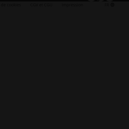
 de cookies
CGV et CGU
Impression
FR
s