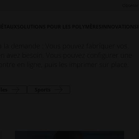
s chaises, mais aussi des articles de mode tels que des bijoux,
Obtenir 
tures complexes.
sont possibles et de nouvelles idées
MÉTAUX
SOLUTIONS POUR LES POLYMÈRES
INNOVATIONS
idement concrétisées. L'impression 3D
à la demande : Vous pouvez fabriquer vos
en avez besoin. Vous pouvez configurer une
tre en ligne, puis les imprimer sur place.
les
Sports