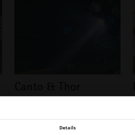
Canto & Thor
Lumière de plongée
En utilisant la fabrication additive, Canto produit
Details
une lampe de plongée robuste avec une