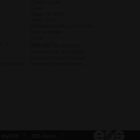
Chrome cobalt
Cuivre
Alliages de nickel
Autres aciers
Matériaux métalliques spéciaux
Acier inoxydable
Titane
accessibilité.opens_new_window
CM
Acier à outils
Partenaires de production
Partenaires de l'écosystème
Partenaires pour l'innovation
e solutions !
Partenaires technologiques
ibilité.opens_new_window
accessibilité.ouvre_une_nouvelle_fenêtre
accessibilité.ouvre_une_nouvelle_fenê
myEOS
EOS Store