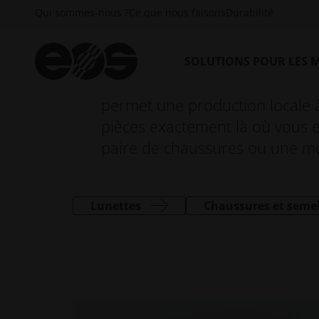
fabriquer des meubles tels que des lampes ou de
Qui sommes-nous ?
Ce que nous faisons
Durabilité
sacs à main ou des lunettes aux formes et struc
Toutes les formes imaginables 
SOLUTIONS POUR LES 
commerciales peuvent être rap
permet une production locale 
pièces exactement là où vous 
paire de chaussures ou une mon
Lunettes
Chaussures et semel