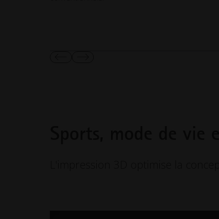
Afficher
Afficher
la
la
diapositive
diapositive
suivante
suivante
Sports, mode de vie 
L'impression 3D optimise la concept