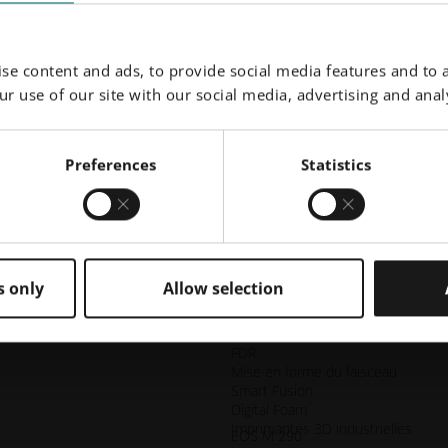
intégration fonctionnelle. Le résultat est une
lampe de plongée particulièrement stable et en
même temps plus légère.
se content and ads, to provide social media features and to a
r use of our site with our social media, advertising and analy
Explorer l'histoire
Preferences
Statistics
s only
Allow selection
DMLS
SLS
FDR
Mise en forme du faisceau
Smart Fusion
Digital Foam
Imprimantes 3D industrielles
EOS M 290