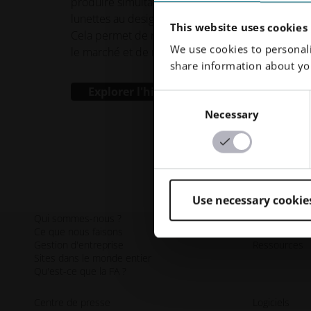
produire simultanément des montures de
lunettes au design complexe et à la demande.
This website uses cookies
Cela permet de raccourcir les délais de mise sur
We use cookies to personali
le marché et de réduire les coûts de stockage.
share information about you
Explorer l'histoire
Consent
Necessary
Selection
Use necessary cookie
Qui sommes-nous ?
Durabilité
Ce que nous faisons
Gouvernance
Gestion d'entreprise
Ressources
Sites dans le monde entier
Qu'est-ce que la FA ?
Centre de presse
Logiciels