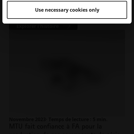
ÉTUDE DE CAS | LIEBHERR : le premier composant
Use necessary cookies only
hydraulique de commande de vol primaire imprimé
en 3D métal vole sur un Airbus A380. Une première
mondiale dans l'aviation civile avec la technologie EOS.
Explorer l'histoire
Novembre 2023
· Temps de lecture : 5 min.