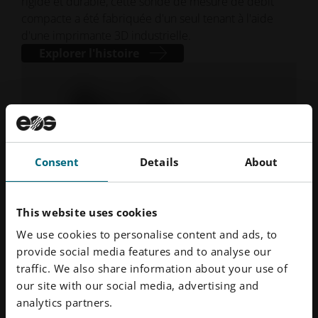
rigide et durable, cette sonde de mesure de débit
compacte a été fabriquée d'un seul tenant à l'aide
d'une imprimante 3D industrielle.
Explorer l'histoire
Consent
Details
About
This website uses cookies
We use cookies to personalise content and ads, to
Novembre 2023
· Temps de lecture : 5 min.
provide social media features and to analyse our
Fabrication additive pour l'Airbus A350
traffic. We also share information about your use of
XWB
our site with our social media, advertising and
analytics partners.
ÉTUDE DE CAS | SOGETI : Les experts de Sogethi