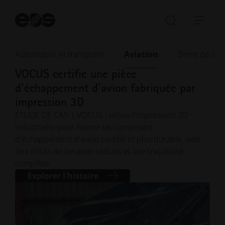
Dé
la
Ouvrir/fe
Ouvr
re
la
la
barre
navi
Automobile et transports
Aviation
Biens de co
Février 2026
· Temps de lecture : 10 min.
de
VOCUS certifie une pièce
recherch
d'échappement d'avion fabriquée par
impression 3D
ÉTUDE DE CAS | VOCUS : utilise l'impression 3D
industrielle pour fournir un composant
d'échappement d'avion certifié et plus durable, avec
des délais de livraison réduits et une traçabilité
complète.
Explorer l'histoire