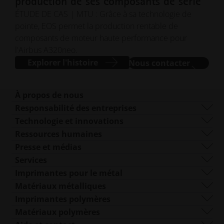
MTU fait confiance à FA pour la
production de ses composants de série
ÉTUDE DE CAS | MTU : Grâce à sa technologie de
pointe, EOS permet la production rentable de
composants de moteur haute performance pour
l'Airbus A320neo.
Explorer l'histoire
Nous contacter
À propos de nous
Qui sommes-nous ?
Responsabilité des entreprises
Ce que nous faisons
Durabilité
Technologie et innovations
Gestion d'entreprise
Gouvernance
DMLS
Ressources humaines
Sites dans le monde entier
Ressources
SLS
Carrières
Presse et médias
Qu'est-ce que la FA ?
FDR
accessibility.opens_new_win
Toutes les offres d'emploi
Centre de presse
Services
Mise en forme du faisceau
Logo et images
Logiciels
Imprimantes pour le métal
Smart Fusion
Services techniques
EOS M 290
Matériaux métalliques
Digital Foam
Post-traitement
EOS M 290 1kW
Aluminium
Imprimantes polymères
Imprimantes 3D industrielles