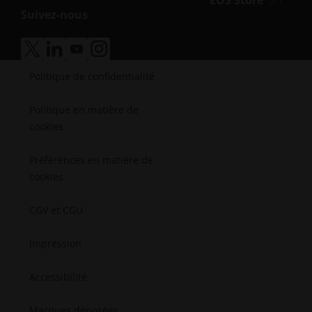
EOS Store
Défense
Vlog
Suivez-nous
L'énergie
accessibilité.opens_new_w
Bibliothèque de ressources
Fabrication
Histoires de succès
Médical
accessibilité.ouvre_une_nouvelle_fenêtre
accessibilité.ouvre_une_nouvelle_fenêtre
accessibilité.ouvre_une_nouvelle_fenêtre
accessibilité.ouvre_une_nouvelle_fenêtr
Semi-conducteurs
Politique de confidentialité
L'aérospatial
Politique en matière de
cookies
Préférences en matière de
cookies
CGV et CGU
Impression
Accessibilité
Marques déposées