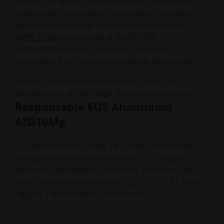
réduite - 44 % de CO
e en moins par rapport à un
2
matériau de composition comparable. Nous avons
également réalisé une analyse du cycle de vie (ACV)
du
PA 2200
conventionnel et du PA 2200
CarbonReduced afin d'offrir aux clients une
transparence sur l'empreinte carbone du polymère.
Ces ACV sont réalisées en interne, mises à jour
annuellement et font l'objet d'un examen critique.
Responsable EOS Aluminium
AlSi10Mg
EOS Aluminium AlSi10Mg est l'un des produits les
plus populaires du portefeuille d'EOS et intègre
désormais des matières premières 100 % recyclées,
ce qui permet de réduire les
83 % par
émissions de CO2e de
rapport à la formulation précédente.