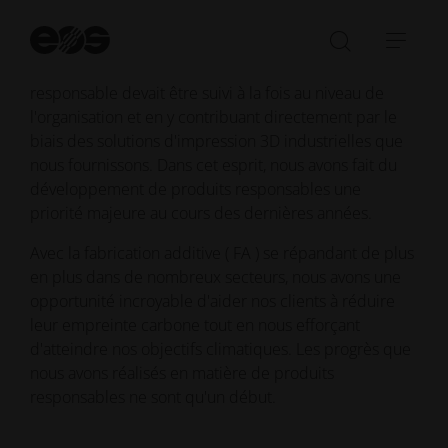
Aussi important que soit le développement durable
Dé
au sein de notre organisation, nous avons réalisé que
la
Ouvrir/fe
Ouvr
notre objectif principal de promotion de la fabrication
re
la
la
responsable devait être suivi à la fois au niveau de
barre
navi
l'organisation et en y contribuant directement par le
de
biais des solutions d'impression 3D industrielles que
recherch
nous fournissons. Dans cet esprit, nous avons fait du
développement de produits responsables une
priorité majeure au cours des dernières années.
Avec la fabrication additive ( FA ) se répandant de plus
en plus dans de nombreux secteurs, nous avons une
opportunité incroyable d'aider nos clients à réduire
leur empreinte carbone tout en nous efforçant
d'atteindre nos objectifs climatiques. Les progrès que
nous avons réalisés en matière de produits
responsables ne sont qu'un début.