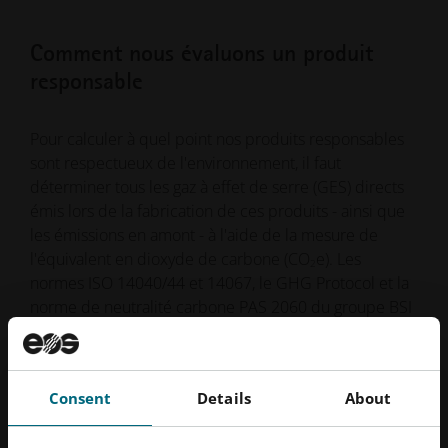
Comment nous évaluons un produit
responsable
Pour calculer à quel point nos produits responsables
sont respectueux de l'environnement, il faut
déterminer tous les gaz à effet de serre (GES) directs
émis lors de la fabrication de ces produits - ainsi que
les émissions en amont - à l'aide de la mesure de
l'équivalent en dioxyde de carbone (CO
e). Les
2
normes ISO 14040/44 et 14067, le GHG Protocol et la
norme de neutralité carbone PAS 2060 du groupe BSI
servent de lignes directrices, de même que notre
système interne de gestion des produits
responsables.
Consent
Details
About
Pour vérifier périodiquement que EOS respecte les
normes susmentionnées, nous faisons l'objet d'un