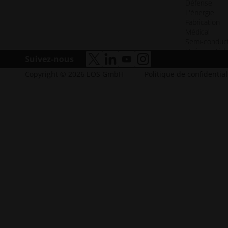
Défense
L'énergie
Fabrication
Médical
Semi-conduc
L'aérospatial
Suivez-nous
accessibilité.ouvre_une_nouvelle_f
accessibilité.ouvre_une_nouvel
accessibilité.ouvre_une_n
accessibilité.ouvre_u
Copyright © 2026 EOS GmbH
Politique de confidential