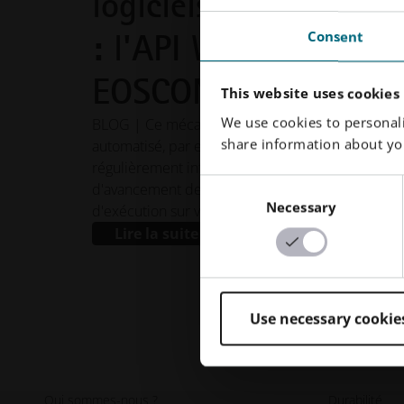
logiciels EOS, 3e part
: l'API Web
Consent
EOSCONNECT
This website uses cookies
We use cookies to personali
BLOG | Ce mécanisme pourrait être entièremen
share information about you
automatisé, par exemple pour vous tenir
régulièrement informé par e-mail de l'état
Consent
d'avancement des tâches de compilation en cou
Necessary
Selection
d'exécution sur vos machines.
Lire la suite
Use necessary cookie
Qui sommes-nous ?
Durabilité