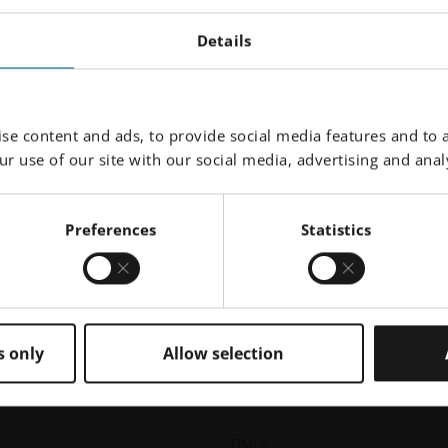
ie
ColdMetalFusion
Details
BLOG |ColdMetalFusion un procédé de fabrication
additive métallique par frittage qui combine le frittage
laser de polymères et la métallurgie des poudres.
se content and ads, to provide social media features and to a
t
r use of our site with our social media, advertising and analy
rs
Preferences
Statistics
Lire la suite
En savoir plus
s only
Allow selection
DMLS