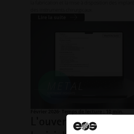
la fabrication et la mise à disposition des implant
des instruments chirurgicaux.
Lire la suite
Février 2026
· Temps de lecture : 10 min.
L'ouverture dans les