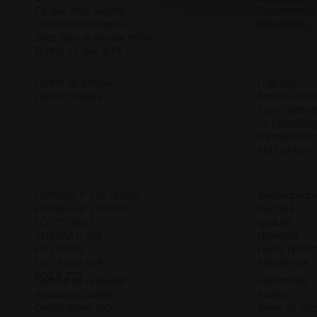
Ce que nous faisons
Gouvernance
Gestion d'entreprise
Ressources
Sites dans le monde entier
Qu'est-ce que la FA ?
Centre de presse
Logiciels
Logo et images
Services tec
Post-traitem
FA Consultin
Formation et
AM Turnkey
FORMIGA P 110 Velocis
Biocompatibil
FORMIGA P 110 FDR
Ductilité
EOS P3 NEXT
Ignifugé
INTEGRA P 450
Flexibilité
EOS P 500
Haute perfo
EOS P 500 FDR
Polyvalence
EOS P 770
Gestion de la qualité
Automobile
Assurance qualité
Aviation
Certifications ISO
Biens de co