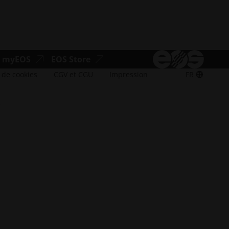
ibilité.opens_new_window
accessibilité.ouvre_une_nouvelle_fenêtre
accessibilité.ouvre_une_nouvelle_fenê
myEOS
EOS Store
 de cookies
CGV et CGU
Impression
FR
s