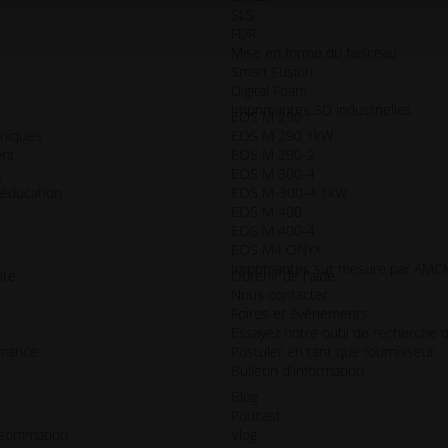
SLS
FDR
Mise en forme du faisceau
Smart Fusion
Digital Foam
Imprimantes 3D industrielles
EOS M 290
hniques
EOS M 290 1kW
ent
EOS M 290-2
g
EOS M 300-4
 éducation
EOS M-300-4 1kW
EOS M 400
EOS M 400-4
EOS M4 ONYX
Imprimantes sur mesure par AM
ité
Obtenir de l'aide
Nous contacter
Foires et événements
Essayez notre outil de recherche d
rmance
Postuler en tant que fournisseur
Bulletin d'information
Blog
Podcast
nsommation
Vlog