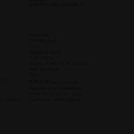
accessibility.opens_new_wind
Toutes les offres d'emploi
Aluminium
Chrome cobalt
Cuivre
Alliages de nickel
Autres aciers
Matériaux métalliques spéciaux
Acier inoxydable
Titane
accessibilité.opens_new_window
CM
Acier à outils
Partenaires de production
Partenaires de l'écosystème
Partenaires pour l'innovation
e solutions !
Partenaires technologiques