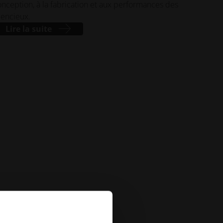
nception, à la fabrication et aux performances des
lencieux.
Lire la suite