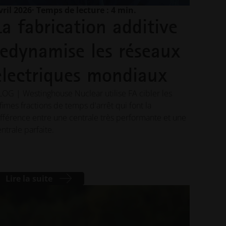
d'impression 3D industrielle
vril 2026
· Temps de lecture : 4 min.
La fabrication additive
INNOVATIONS
redynamise les réseaux
Trouvez l'inspiration et
découvrez des applications
électriques mondiaux
innovantes utilisant l'impression
3D industrielle pour optimiser la
conception, les performances,
LOG | Westinghouse Nuclear utilise FA cibler les
etc.
fimes fractions de temps d'arrêt qui font la
ifférence entre une centrale très performante et une
SECTEURS D'ACTIVITÉ
ntrale parfaite.
Découvrez comment
l'impression 3D industrielle
transforme les secteurs en
améliorant l'efficacité et les
performances, et en ouvrant de
Lire la suite
nouvelles perspectives