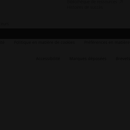
access
Bibliothèque de ressources
Histoires de succès
teurs
enêtre
le_fenêtre
ouvelle_fenêtre
ne_nouvelle_fenêtre
ité
Politique en matière de cookies
Préférences en matière
Accessibilité
Marques déposées
Brevet