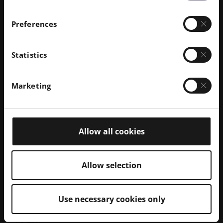
applications critiques de pompes et de
vannes
Preferences
Statistics
Marketing
Allow all cookies
Allow selection
Use necessary cookies only
Traitement chimique et traitement de
Po
l'eau
tra