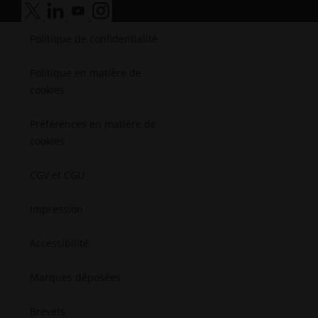
Histoires de succès
Médical
accessibilité.ouvre_une_nouvelle_fenêtre
accessibilité.ouvre_une_nouvelle_fenêtre
accessibilité.ouvre_une_nouvelle_fenêtre
accessibilité.ouvre_une_nouvelle_fenêtr
Semi-conducteurs
Politique de confidentialité
L'aérospatial
Politique en matière de
cookies
Préférences en matière de
cookies
CGV et CGU
Impression
Accessibilité
Marques déposées
Brevets