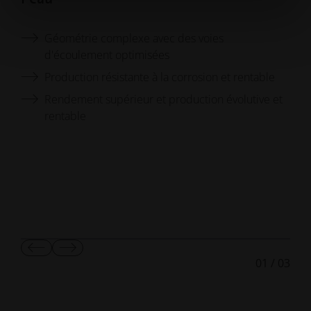
Géométrie complexe avec des voies
d'écoulement optimisées
Production résistante à la corrosion et rentable
Rendement supérieur et production évolutive et
rentable
Afficher
Afficher
01
/
03
la
la
diapositive
diapositive
suivante
suivante