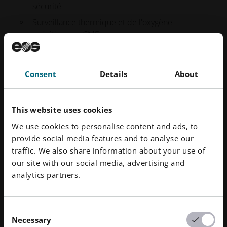
sécurité
Surveillance thermique et de l'oxygène
spécifique au CMF
Paramètres de processus validés par Headmade
Materials
Consent
Details
About
Intégration parfaite dans les fours de
déliantage/frittage standard
This website uses cookies
Voir les spécifications de la machine
We use cookies to personalise content and ads, to
provide social media features and to analyse our
traffic. We also share information about your use of
our site with our social media, advertising and
analytics partners.
Applications éprouvées du titane
Consent
Éprouvé sur le terrain dans des
Necessary
Selection