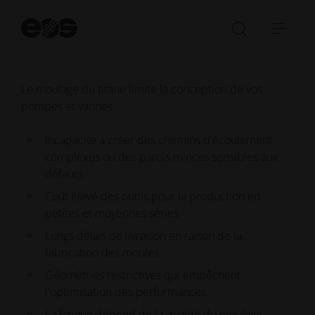
Dé
Pourquoi le moulage au titane vous
la
Ouvrir/fe
Ouvr
freine
re
la
la
barre
navi
Le moulage du titane limite la conception de vos
de
pompes et vannes
recherch
Incapacité à créer des chemins d'écoulement
complexes ou des parois minces sensibles aux
défauts
Coût élevé des outils pour la production en
petites et moyennes séries
Longs délais de livraison en raison de la
fabrication des moules
Géométries restrictives qui empêchent
l'optimisation des performances
La fatigue dépend de la qualité du moulage.