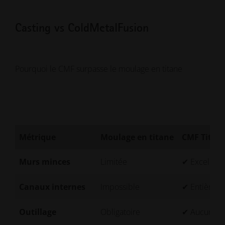
Casting vs ColdMetalFusion
Pourquoi le CMF surpasse le moulage en titane
Métrique
Moulage en titane
CMF Titan
Murs minces
Limitée
✔ Excellent
Canaux internes
Impossible
✔ Entièrem
Outillage
Obligatoire
✔ Aucun