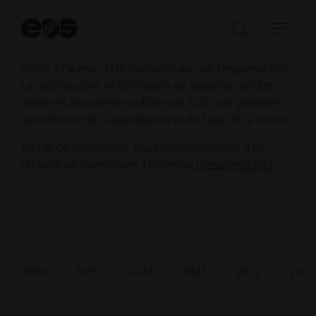
mentionnée (source : EOS).
Dé
Pour tout contenu fourni par des tiers à EOS, vous êtes
la
Ouvrir/fe
Ouvr
re
priés de demander une autorisation de publication
la
la
écrite à l'auteur. EOS n'assume aucune responsabilité.
barre
navi
La reproduction et l'utilisation de toutes les photos,
de
vidéos et documents publiés par EOS sont gratuites,
recherch
sous réserve de l'approbation et de l'aval de la source.
En cas de publication, nous serions heureux d'en
recevoir un exemplaire à l'adresse
press@eos.info
.
2026
2025
2024
2023
2022
2021