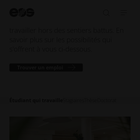
thèse pertinent sur le plan pratique ?
Nous recherchons des personnes
Dé
la
Ouvrir/fe
Ouvr
passionnées et talentueuses pour
re
la
la
travailler hors des sentiers battus. En
barre
navi
savoir plus sur les possibilités qui
de
s'offrent à vous ci-dessous.
recherch
Trouver un emploi
Étudiant qui travaille
Stagiaires
Thèse
Doctorat