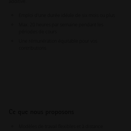
additive.
Temps plein, 40 heures par semaine
Durée en fonction du règlement de l'examen
Contrat de travail de trois ans
Une rémunération équitable pour vos
Emploi d'une durée idéale de six mois ou plus
Temps plein, 40 heures par semaine
32 heures (quatre jours) par semaine à EOS, un
contributions
Max. 20 heures par semaine pendant les
jour à l'université
Coordination du sujet entre vous, l'université et
périodes de cours
EOS
Coordination du sujet entre vous, le professeur
Une rémunération équitable pour vos
d'université et EOS
Une rémunération équitable pour vos
contributions
contributions
Réseau de partenariats de recherche
Prime pour la réussite de la thèse
Ce que nous proposons
Modèles de travail flexibles et à distance