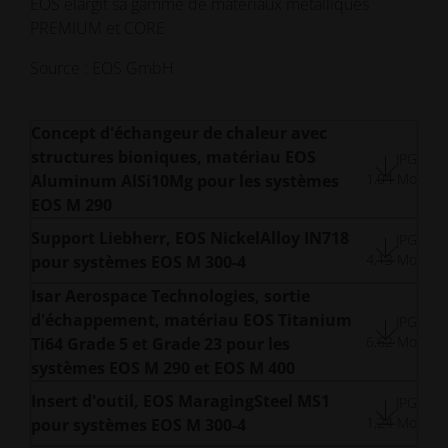
EOS élargit sa gamme de matériaux métalliques
PREMIUM et CORE
Source : EOS GmbH
Concept d'échangeur de chaleur avec
structures bioniques, matériau EOS
JPG
1,04 Mo
Aluminum AlSi10Mg pour les systèmes
EOS M 290
Support Liebherr, EOS NickelAlloy IN718
JPG
4,13 Mo
pour systèmes EOS M 300-4
Isar Aerospace Technologies, sortie
d'échappement, matériau EOS Titanium
JPG
6,62 Mo
Ti64 Grade 5 et Grade 23 pour les
systèmes EOS M 290 et EOS M 400
Insert d'outil, EOS MaragingSteel MS1
JPG
1,24 Mo
pour systèmes EOS M 300-4