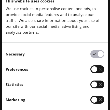
This website uses cookies
We use cookies to personalise content and ads, to
provide social media features and to analyse our
traffic. We also share information about your use of
our site with our social media, advertising and
analytics partners.
Consent
Necessary
Selection
Preferences
Insert d'outil, EOS MaragingSteel MS1 pour les systèmes EOS
M 300-4 - Crédit photo : EOS
Statistics
EOS NickelAlloy IN718 et EOS
MaragingSteel MS1 pour les systèmes
Marketing
EOS M 300-4