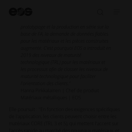
EOS M 400-4.
Dé
"Avec davantage d'entreprises qui
la
Ouvrir/fe
Ouvr
franchissent la frontière entre le
re
la
la
prototypage et la production en série sur la
barre
navi
base de FA, la demande de données fiables
de
pour les matériaux et les pièces construites
recherch
augmente. C'est pourquoi EOS a introduit en
2019 des niveaux de maturité
technologique (TRL) pour les matériaux et
les processus afin de classer les niveaux de
maturité technologique pour faciliter
l'orientation des clients."
Hanna Pirkkalainen | Chef de produit
Matériaux métalliques | EOS
Elle poursuit : "En fonction des exigences spécifiques
de l'application, les clients peuvent choisir entre les
matériaux CORE (TRL 3 et 5), qui mettent l'accent sur
l'accès rapide au marché des nouveaux matériaux, et