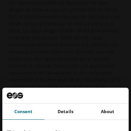
Les nouveaux procédés de 80µm pour les deux
alliages de titane et pour les systèmes EOS M 290 et
EOS M 400-4 permettent des taux de fabrication plus
élevés, ce qui se traduit par un coût par pièce plus
faible. Les deux alliages Ti6AI4V offrent d'excellentes
propriétés mécaniques : faible densité, haute
résistance et excellente résistance à la corrosion. Les
nouveaux procédés 80µm sont optimisés pour une
production plus rapide de pièces aux propriétés
similaires à celles du Ti64 corroyé. Les applications
typiques vont de l'aérospatiale et des composants
automobiles à d'autres applications industrielles où la
combinaison d'un faible poids et d'une grande
résistance est requise.
Consent
Details
About