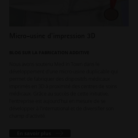
Micro-usine d'impression 3D
Con
BLOG SUR LA FABRICATION ADDITIVE
BLO
Nous avons soutenu Med In Town dans le
La c
développement d'une micro-usine duplicable qui
supp
permet de fabriquer des dispositifs médicaux
fusi
imprimés en 3D à proximité des centres de soins
évid
médicaux. Grâce au succès de cette initiative,
supp
l'entreprise est aujourd'hui en mesure de se
trai
développer à l'international et de diversifier son
la 
champ d'activité.
En savoir plus