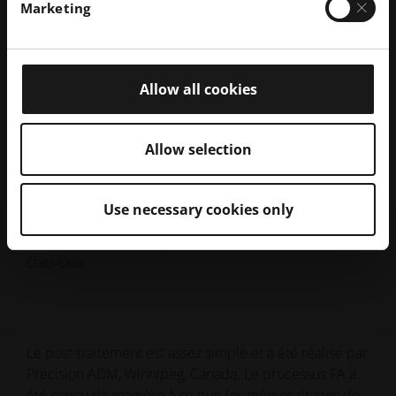
Marketing
Allow all cookies
Allow selection
Use necessary cookies only
La conception de l'implant de hanche utilisé dans cette étude
est la propriété de Monogram Orthopedics, Austin, Texas,
États-Unis.
Le post-traitement est assez simple et a été réalisé par
Precision ADM, Winnipeg, Canada. Le processus FA a
été conçu de manière à ce que les mêmes étapes de