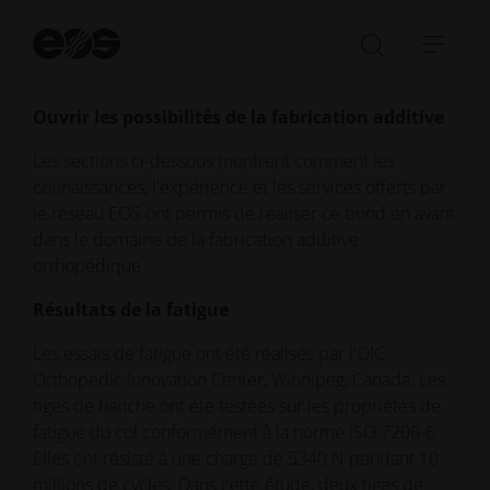
résultats aux tiges de hanche Ti64 forgées
traditionnellement.
Dé
la
Ouvrir/fe
Ouvr
re
la
la
barre
navi
Ouvrir les possibilités de la fabrication additive
de
Les sections ci-dessous montrent comment les
recherch
connaissances, l'expérience et les services offerts par
le réseau EOS ont permis de réaliser ce bond en avant
dans le domaine de la fabrication additive
orthopédique :
Résultats de la fatigue
Les essais de fatigue ont été réalisés par l'OIC,
Orthopedic Innovation Center, Winnipeg, Canada. Les
tiges de hanche ont été testées sur les propriétés de
fatigue du col conformément à la norme ISO 7206-6.
Elles ont résisté à une charge de 5340 N pendant 10
millions de cycles. Dans cette étude, deux tiges de