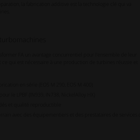
ration, la fabrication additive est la technologie clé qui va
ines.
 turbomachines
sformer FA un avantage concurrentiel pour l'ensemble de leur
e qui est nécessaire à une production de turbines réussie et
abrication en série (EOS M 290, EOS M 400)
our le LPBF (IN939, IN738, NickelAlloy HX)
dés et qualité reproductible
errain avec des équipementiers et des prestataires de services 