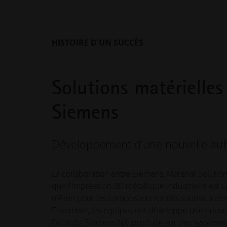
HISTOIRE D'UN SUCCÈS
Solutions matérielles
Siemens
Développement d'une nouvelle aub
La collaboration entre Siemens, Material Soluti
que l'impression 3D métallique industrielle est un
même pour les composants rotatifs soumis à des 
Ensemble, les équipes ont développé une nouvel
l'aide de Siemens NX, produite sur des systèmes