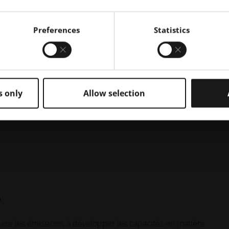
 | Tobias Müller, E.ON |
Preferences
Statistics
s only
Allow selection
s
duire les émissions, à développer les capacités en matière