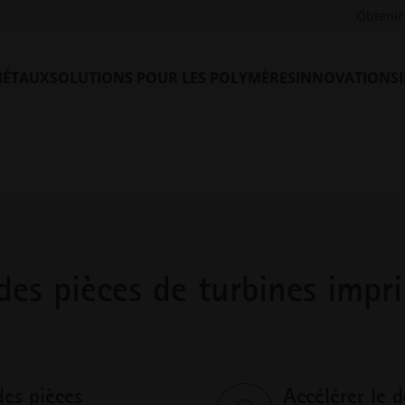
e intégrés, de solutions de combustion compatibles avec
Obtenir 
dérablement raccourcis. FA EOS FA a fait ses preuves dans le
e de la confiance des principaux équipementiers mondiaux pou
cité, de durabilité et de réduction des émissions.
MÉTAUX
SOLUTIONS POUR LES POLYMÈRES
INNOVATIONS
des pièces de turbines impr
des pièces
Accélérer le 