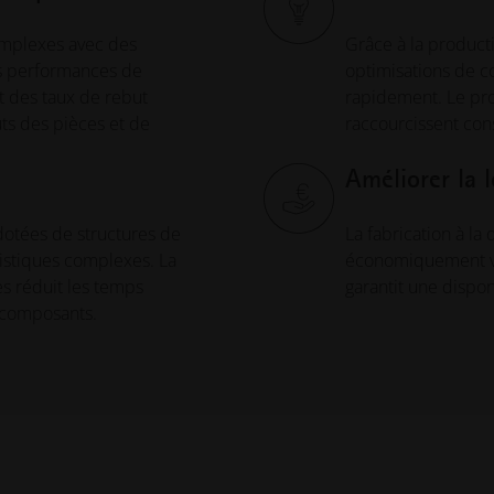
omplexes avec des
Grâce à la producti
es performances de
optimisations de c
t des taux de rebut
rapidement. Le pro
ts des pièces et de
raccourcissent con
Améliorer la 
dotées de structures de
La fabrication à la
ristiques complexes. La
économiquement via
es réduit les temps
garantit une dispon
s composants.