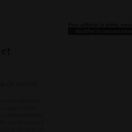
Pour afficher la vidéo, vou
Modifier le consenteme
 et
e de turbine
ons et EOS démontre
e solution fiable,
contraintes élevées.
le aube de turbine à
 EOS et fabriquée par