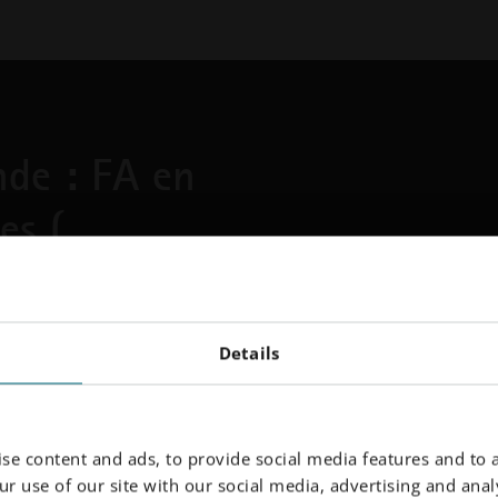
nde : FA en
es (
et EOS pour découvrir
Details
ion additive la nouvelle norme
 les brûleurs et d'autres
es des turbines, de réduire
turbines avec 100 %
se content and ads, to provide social media features and to a
r use of our site with our social media, advertising and analy