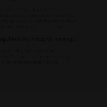
d'impression 3D industrielle
on directe à partir de la CAO, les
onception peuvent être mises en œuvre plus
INNOVATIONS
totypage rapide et le développement itératif
Trouvez l'inspiration et
sidérablement les cycles d'ingénierie.
découvrez des applications
innovantes utilisant l'impression
3D industrielle pour optimiser la
logistique des pièces de rechange
conception, les performances,
etc.
 demande de petites séries devient
ble. Cela réduit les besoins en stockage et
SECTEURS D'ACTIVITÉ
ibilité rapide des pièces critiques.
Découvrez comment
l'impression 3D industrielle
transforme les secteurs en
améliorant l'efficacité et les
performances, et en ouvrant de
nouvelles perspectives