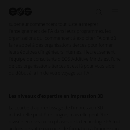
Dé
la
Ouvrir/fe
Ouvr
Alors que les établissements d'enseignement
re
la
la
supérieur commencent tout juste à intégrer
barre
navi
l'enseignement de FA dans leurs programmes, les
de
organisations qui commencent à exploiter FA ont dû
recherch
faire appel à des organisations tierces pour former
leurs équipes d'ingénieurs internes. Heureusement,
l'équipe de consultants d'EOS Additive Minds est l'une
de ces organisations tierces et est là pour vous aider
du début à la fin de votre voyage sur FA .
Les niveaux d'expertise en impression 3D
La courbe d'apprentissage de l'impression 3D
industrielle peut être longue, mais elle peut être
divisée en niveaux ou phases de la technologie FA tout
au long de votre parcours de formation à l'impression