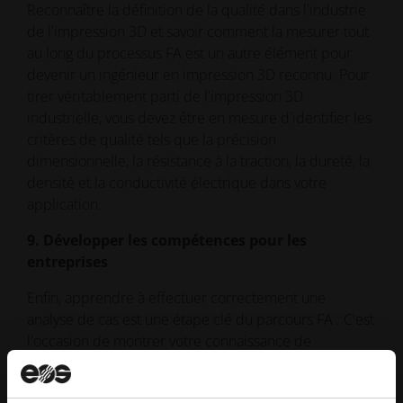
Reconnaître la définition de la qualité dans l'industrie
de l'impression 3D et savoir comment la mesurer tout
au long du processus FA est un autre élément pour
devenir un ingénieur en impression 3D reconnu. Pour
tirer véritablement parti de l'impression 3D
industrielle, vous devez être en mesure d'identifier les
critères de qualité tels que la précision
dimensionnelle, la résistance à la traction, la dureté, la
densité et la conductivité électrique dans votre
application.
9. Développer les compétences pour les
entreprises
Enfin, apprendre à effectuer correctement une
analyse de cas est une étape clé du parcours FA . C'est
l'occasion de montrer votre connaissance de
l'ensemble de la chaîne de processus et de guider
avec succès votre organisation tout en tirant parti de