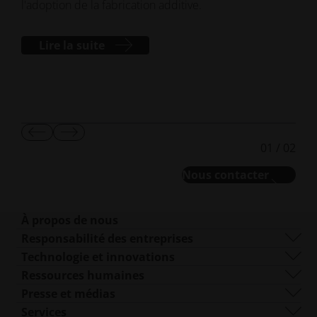
l'adoption de la fabrication additive.
memb
piè
volu
Lire la suite
Afficher
Afficher
01
/
02
la
la
diapositive
diapositive
Nous contacter
suivante
suivante
À propos de nous
Qui sommes-nous ?
Responsabilité des entreprises
Ce que nous faisons
Durabilité
Technologie et innovations
Gestion d'entreprise
Gouvernance
DMLS
Ressources humaines
Sites dans le monde entier
Ressources
SLS
Carrières
Presse et médias
Qu'est-ce que la FA ?
FDR
accessibility.opens_new_win
Toutes les offres d'emploi
Centre de presse
Services