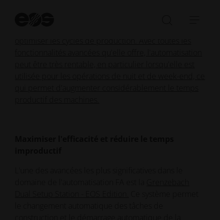
l'automatisation, ce guide explique comment
Dé
l'intégration de solutions automatisées peut améliorer
la
Ouvrir/fe
Ouvr
considérablement la productivité, réduire les coûts et
re
la
la
optimiser les cycles de production. Avec toutes les
barre
navi
fonctionnalités avancées qu'elle offre, l'automatisation
de
peut être très rentable, en particulier lorsqu'elle est
recherch
utilisée pour les opérations de nuit et de week-end, ce
qui permet d'augmenter considérablement le temps
productif des machines.
Maximiser l'efficacité et réduire le temps
improductif
L'une des avancées les plus significatives dans le
domaine de l'automatisation FA est la
Grenzebach
Dual Setup Station - EOS Edition.
Ce système permet
le changement automatique des tâches de
construction et le démarrage automatique de la