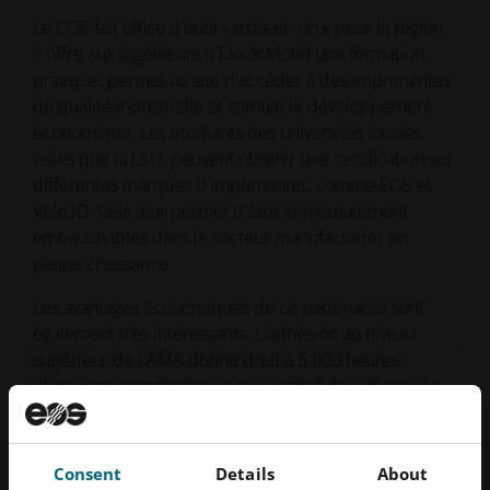
Le COE fait office d'outil « trois-en-un » pour la région.
Il offre aux ingénieurs d'ExxonMobil une formation
pratique, permet au site d'accéder à des imprimantes
de qualité industrielle et stimule le développement
économique. Les étudiants des universités locales,
telles que la LSU, peuvent obtenir une certification sur
différentes marques d'imprimantes, comme EOS et
Velo3D. Cela leur permet d'être immédiatement
embauchables dans le secteur manufacturier en
pleine croissance.
Les avantages économiques de ce partenariat sont
également très intéressants. L'adhésion au niveau
supérieur de LAMA donne droit à 5 000 heures
d'impression gratuites, ce qui permet de ramener le
coût d'une turbine de 16 000 dollars au simple prix de
la poudre.
Consent
Details
About