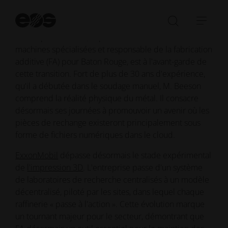
compresseurs fonctionnent depuis 1938. Cependant,
derrière l'apparence de ces opérations traditionnelles,
Dé
une révolution numérique est en train de s'opérer.
la
Ouvrir/fe
Ouvr
re
Christopher Beeson, superviseur de l'exécution des
la
la
machines spécialisées et responsable de la fabrication
barre
navi
additive (FA) pour Baton Rouge, est à l'avant-garde de
de
cette transition. Fort de plus de 30 ans d'expérience,
recherch
qu'il a débutée dans le soudage manuel, M. Beeson
comprend la réalité physique du métal. Il consacre
désormais ses journées à promouvoir un avenir où les
pièces de rechange existeront principalement sous
forme de fichiers numériques dans le cloud.
ExxonMobil
dépasse désormais le stade expérimental
de
l'impression 3D
. L'entreprise passe d'un système
de laboratoires de recherche centralisés à un modèle
décentralisé, piloté par les sites, dans lequel chaque
raffinerie « passe à l'action ». Cette évolution marque
un tournant majeur pour le secteur, démontrant que