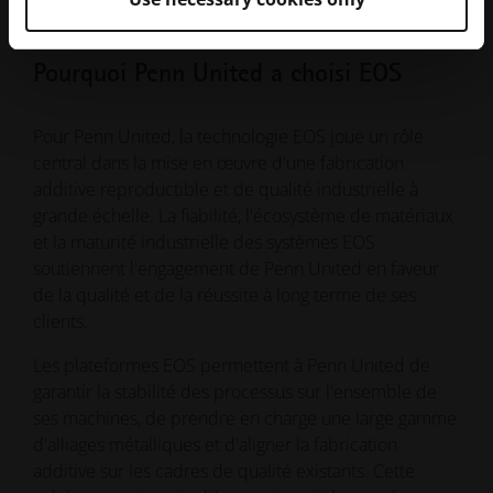
FA du centre Penn United
Pourquoi Penn United a choisi EOS
Pour Penn United, la technologie EOS joue un rôle
central dans la mise en œuvre d'une fabrication
additive reproductible et de qualité industrielle à
grande échelle. La fiabilité, l'écosystème de matériaux
et la maturité industrielle des systèmes EOS
soutiennent l'engagement de Penn United en faveur
de la qualité et de la réussite à long terme de ses
clients.
Les plateformes EOS permettent à Penn United de
garantir la stabilité des processus sur l'ensemble de
ses machines, de prendre en charge une large gamme
d'alliages métalliques et d'aligner la fabrication
additive sur les cadres de qualité existants. Cette