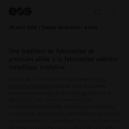
Dé
Le campus principal de Penn United vu du ciel
la
Ouvrir/fe
Ouvr
re
la
la
29 avril 2026 | Temps de lecture : 4 min
barre
navi
de
recherch
Une tradition de fabrication de
précision alliée à la fabrication additive
métallique évolutive
Fondée en 1971 à Cabot, en Pennsylvanie,
Penn
United Technologies
a débuté comme un atelier
traditionnel d'outillage et de matriçage avant de se
développer pour devenir une entreprise
manufacturière diversifiée, détenue par ses salariés,
au service de secteurs hautement réglementés et axés
sur la performance. Aujourd'hui, Penn United allie des
décennies d'expertise dans l'outillage de précision,