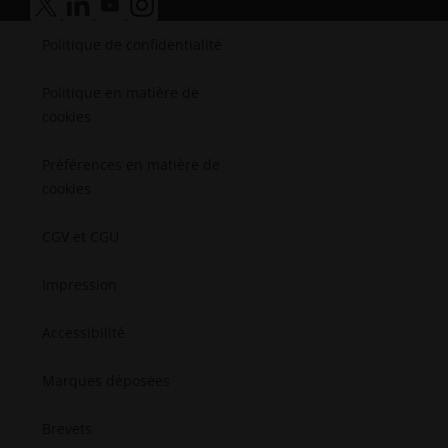
Médical
accessibilité.ouvre_une_nouvelle_fenêtre
accessibilité.ouvre_une_nouvelle_fenêtre
accessibilité.ouvre_une_nouvelle_fenêtre
accessibilité.ouvre_une_nouvelle_fenêtr
Semi-conducteurs
Politique de confidentialité
L'aérospatial
Politique en matière de
cookies
Préférences en matière de
cookies
CGV et CGU
Impression
Accessibilité
Marques déposées
Brevets