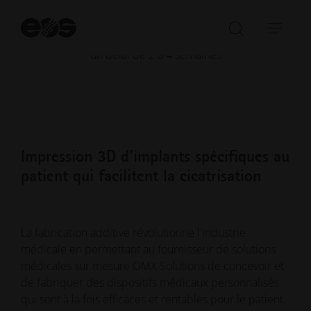
Des semaines de récupération plus rapide
Dé
la
-9 semaines Rétablissement plus rapide du patient dans
Ouvrir/fe
Ouvr
re
un délai de 2 à 4 semaines
la
la
barre
navi
de
recherch
Impression 3D d'implants spécifiques au
patient qui facilitent la cicatrisation
La fabrication additive révolutionne l'industrie
médicale en permettant au fournisseur de solutions
médicales sur mesure OMX Solutions de concevoir et
de fabriquer des dispositifs médicaux personnalisés
qui sont à la fois efficaces et rentables pour le patient.