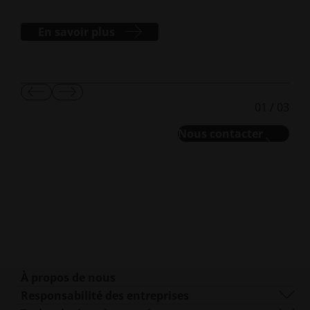
En savoir plus
Afficher
Afficher
01
/
03
la
la
diapositive
diapositive
Nous contacter
suivante
suivante
À propos de nous
Qui sommes-nous ?
Responsabilité des entreprises