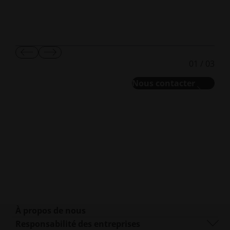
Afficher
Afficher
01
/
03
la
la
diapositive
diapositive
Nous contacter
suivante
suivante
À propos de nous
Qui sommes-nous ?
Responsabilité des entreprises