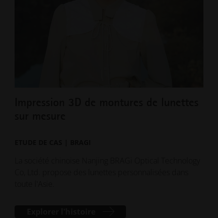
Impression 3D de montures de lunettes
La
sur mesure
plo
ETUDE DE CAS | BRAGI
ETU
La société chinoise Nanjing BRAGi Optical Technology
En u
Co, Ltd. propose des lunettes personnalisées dans
lamp
toute l'Asie.
fonc
part
légè
Explorer l'histoire