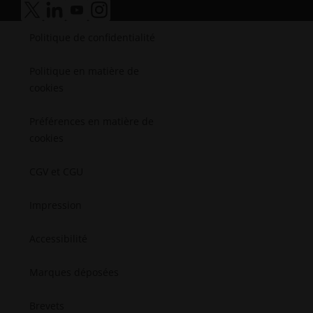
Médical
accessibilité.ouvre_une_nouvelle_fenêtre
accessibilité.ouvre_une_nouvelle_fenêtre
accessibilité.ouvre_une_nouvelle_fenêtre
accessibilité.ouvre_une_nouvelle_fenêtr
Semi-conducteurs
Politique de confidentialité
L'aérospatial
Politique en matière de
cookies
Préférences en matière de
cookies
CGV et CGU
Impression
Accessibilité
Marques déposées
Brevets