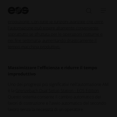
questa guida illustra come l'integrazione di soluzioni
Av
automatizzate possa migliorare drasticamente la
la
Aprire/ch
Apri
produttività, ridurre i costi e ottimizzare i cicli di
ri
la
barr
produzione. Con tutte le funzioni avanzate che offre,
barra
di
l'automazione può essere altamente conveniente,
di
navi
soprattutto se sfruttata per le operazioni notturne e
ricerca
nei fine settimana, aumentando drasticamente il
tempo macchina produttivo.
Massimizzare l'efficienza e ridurre il tempo
improduttivo
Uno dei progressi più significativi nell'automazione AM
è la
Grenzebach Dual Setup Station - EOS Edition
.
Questo sistema consente il cambio automatico dei
lavori di costruzione e l'avvio automatico del secondo
lavoro senza la necessità di un operatore.