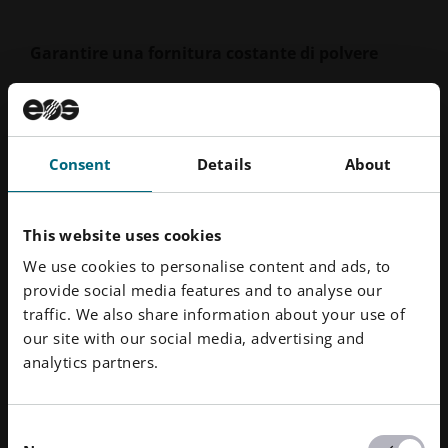
Garantire una fornitura costante di polvere
Il
vLoader 250 - EOS Edition
svolge un ruolo
fondamentale nel mantenere costante
l'approvvigionamento di polvere per le stampanti AM
Consent
Details
About
in metallo EOS. In grado di operare attraverso una
tubazione o un tubo flessibile fino a 30 metri, il
vLoader 250 consente il riempimento completamente
This website uses cookies
automatico della macchina M 400-4
e può adattarsi a
diverse configurazioni di produzione. Inoltre, può
We use cookies to personalise content and ads, to
essere integrato con il vDryer 250 per l'essiccazione
provide social media features and to analyse our
della polvere.
traffic. We also share information about your use of
our site with our social media, advertising and
analytics partners.
Sfruttare le risorse EOS per una produzione
ottimale
Consent