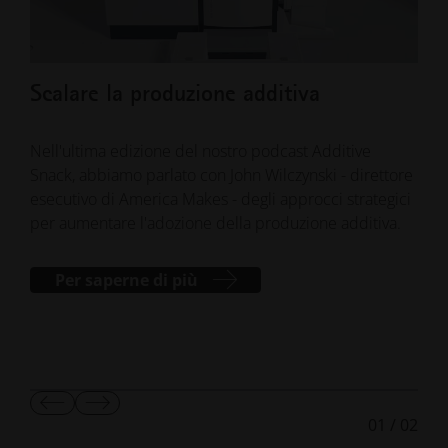
Scalare la produzione additiva
Tro
sca
Eu
Nell'ultima edizione del nostro podcast Additive
Snack, abbiamo parlato con John Wilczynski - direttore
esecutivo di America Makes - degli approcci strategici
La r
per aumentare l'adozione della produzione additiva.
cont
per 
rapi
Per saperne di più
Mostra
Mostra
01
/
02
diapositiva
diapositiva
precedente
successiva