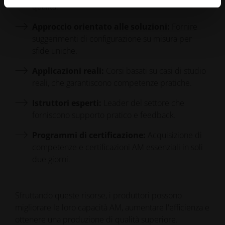
qualità.
Approccio orientato alle soluzioni:
Fornire
suggerimenti di configurazione su misura per
sfide uniche.
Applicazioni reali:
Corsi basati su casi di studio
reali, che garantiscono competenze pratiche.
Istruttori esperti:
Leader del settore che
forniscono supporto pratico e feedback.
Programmi di certificazione:
Acquisizione di
competenze e certificazioni AM essenziali in soli
due giorni.
Sfruttando queste risorse, i produttori possono
migliorare le loro capacità AM, aumentare l'efficienza e
ottenere una produzione di qualità superiore.