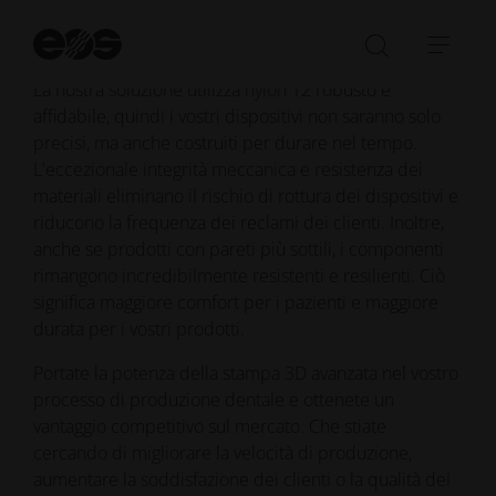
precisione, scalabilità ed efficienza dei costi senza
Av
pari.
la
Aprire/ch
Apri
ri
La nostra soluzione utilizza nylon 12 robusto e
la
barr
affidabile, quindi i vostri dispositivi non saranno solo
barra
di
precisi, ma anche costruiti per durare nel tempo.
di
navi
L'eccezionale integrità meccanica e resistenza dei
ricerca
materiali eliminano il rischio di rottura dei dispositivi e
riducono la frequenza dei reclami dei clienti. Inoltre,
anche se prodotti con pareti più sottili, i componenti
rimangono incredibilmente resistenti e resilienti. Ciò
significa maggiore comfort per i pazienti e maggiore
durata per i vostri prodotti.
Portate la potenza della stampa 3D avanzata nel vostro
processo di produzione dentale e ottenete un
vantaggio competitivo sul mercato. Che stiate
cercando di migliorare la velocità di produzione,
aumentare la soddisfazione dei clienti o la qualità dei