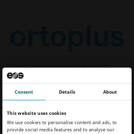
"Grazie alla tecnologia avanzata di
stampa 3D, abbiamo ridotto
significativamente i nostri tempi di
Consent
Details
About
produzione, il che significa che i pazienti
ricevono i loro dispositivi personalizzati
più rapidamente che mai."
This website uses cookies
Jesús García Urbano CEO di Ortoplus
We use cookies to personalise content and ads, to
provide social media features and to analyse our