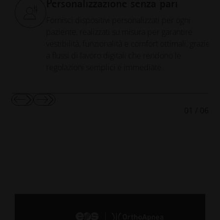
Personalizzazione senza pari
Fornisci dispositivi personalizzati per ogni
paziente, realizzati su misura per garantire
vestibilità, funzionalità e comfort ottimali, grazie
a flussi di lavoro digitali che rendono le
regolazioni semplici e immediate.
Mostra
Mostra
01
/
06
diapositiva
diapositiva
precedente
successiva