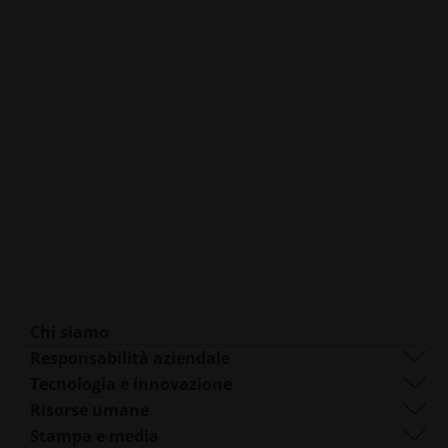
Chi siamo
Chi siamo
Responsabilità aziendale
Cosa facciamo
Sostenibilità
Tecnologia e innovazione
Gestione aziendale
La governance
DMLS
Risorse umane
Sedi in tutto il mondo
Risorse
SLS
Carriera
Stampa e media