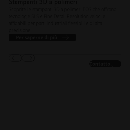
Stampanti 3D a polimeri
Pol
3D
Scoprite le stampanti 3D a polimeri EOS che offrono
tecnologie SLS e Fine Detail Resolution veloci e
Mate
affidabili per parti industriali flessibili e di alta
appl
precisione.
bioc
Per saperne di più
Mostra
Mostra
Contatto
01
/
02
diapositiva
diapositiva
precedente
successiva