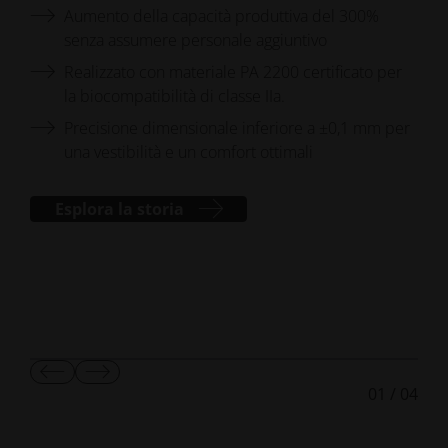
Aumento della capacità produttiva del 300%
senza assumere personale aggiuntivo
Realizzato con materiale PA 2200 certificato per
la biocompatibilità di classe IIa.
Precisione dimensionale inferiore a ±0,1 mm per
una vestibilità e un comfort ottimali
Esplora la storia
Mostra
Mostra
01
/
04
diapositiva
diapositiva
precedente
successiva