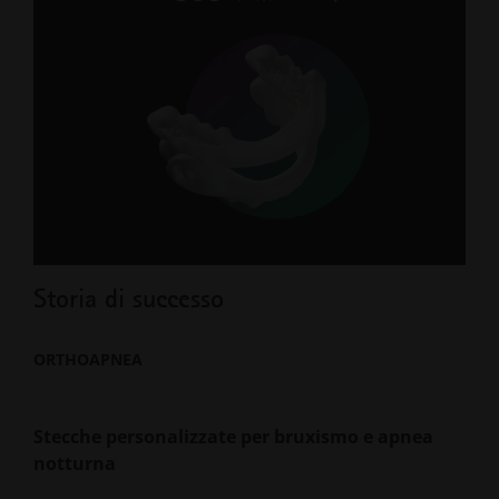
Storia di successo
Sto
ORTHOAPNEA
ORT
Stecche personalizzate per bruxismo e apnea
App
notturna