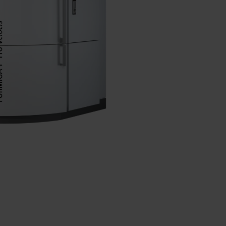
capacità di stampa 3D
industriale
INNOVAZIONI
Raccogliete ispirazione e
imparate da applicazioni
innovative che sfruttano la
stampa 3D industriale per
ottimizzare il design, le
prestazioni e altro ancora.
SETTORI
Scopri come la stampa 3D
industriale sta trasformando i
settori migliorando l'efficienza e
le prestazioni e creando nuove
possibilità