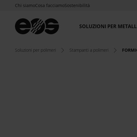
Chi siamo
Cosa facciamo
Sostenibilità
accessibilità.vai_al_contenuto_principale
SOLUZIONI PER METAL
Soluzioni per polimeri
Stampanti a polimeri
FORMIG