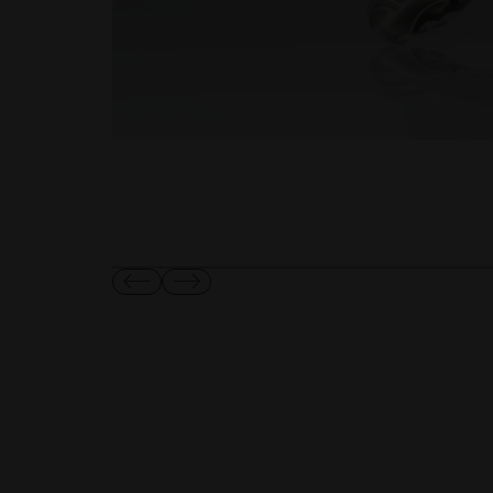
Mostra
Mostra
diapositiva
diapositiva
precedente
successiva