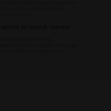
capacità di stampa 3D
sono essere implementate più rapidamente.
industriale
apida e lo sviluppo iterativo riducono
i di progettazione.
INNOVAZIONI
logistica dei pezzi di ricambio
Raccogliete ispirazione e
imparate da applicazioni
innovative che sfruttano la
hiesta di piccoli lotti diventa
stampa 3D industriale per
enibile. Ciò riduce i requisiti di stoccaggio
ottimizzare il design, le
ida disponibilità dei componenti critici.
prestazioni e altro ancora.
SETTORI
Scopri come la stampa 3D
industriale sta trasformando i
settori migliorando l'efficienza e
le prestazioni e creando nuove
possibilità