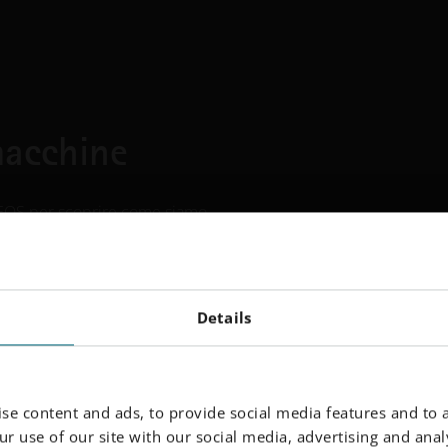
macchine
d EOS per scoprire come siamo
g come nuova norma per la
tori e altri componenti.
ndo l'impronta di carbonio e
il 100% di idrogeno.
Details
bias Müller, E.ON | Jens
se content and ads, to provide social media features and to a
r use of our site with our social media, advertising and analy