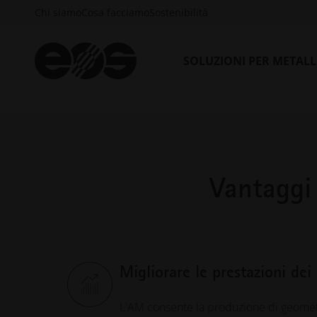
dei principali OEM di tutto il mondo per promuover
Chi siamo
Cosa facciamo
Sostenibilità
riduzione delle emissioni.
SOLUZIONI PER METAL
Vantaggi 
Migliorare le prestazioni de
L'AM consente la produzione di geome