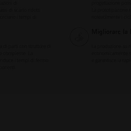
azioni di
progettazione pos
ssi di scarto ridotti
La prototipazione r
orciano i tempi di
notevolmente i cicl
Migliorare la 
di parti con strutture di
La produzione su ric
he complesse. La
economicamente sost
 riduce i tempi di fermo
e garantisce la rap
ponenti.