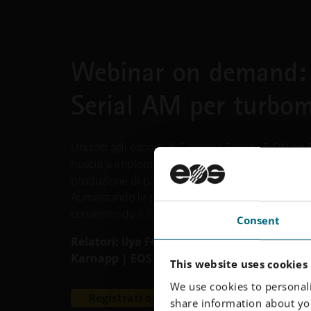
Webinar on demand:
Serial AM per turbo
Unisciti agli esperti di Siemens Energy, E.ON e
riusciti a implementare l'Additive Manufacturin
produzione di pale di guida delle turbine, brucia
Aumentando le prestazioni delle turbine, riduce
consentendo il funzionamento delle turbine con 
Consent
Relatori: Ilya Fedorov, Siemens Energy | To
Karnapp | EOS
This website uses cookies
We use cookies to personali
Registrati ora
share information about you