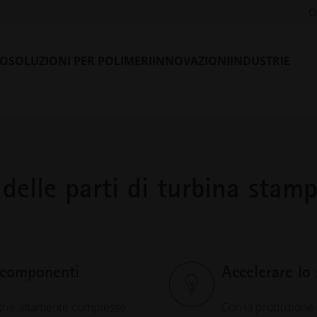
e il prossimo salto di qualità in termini di efficienza, durata e
O
LO
SOLUZIONI PER POLIMERI
INNOVAZIONI
INDUSTRIE
delle parti di turbina stam
i componenti
Accelerare lo
trie altamente complesse
Con la produzione d