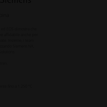
bina
ns ed EOS dimostra che
ne affidabile anche per
vate. Insieme, i team
lizzando Siemens NX,
Solutions.
/min.
nte fino a 1.250 °C