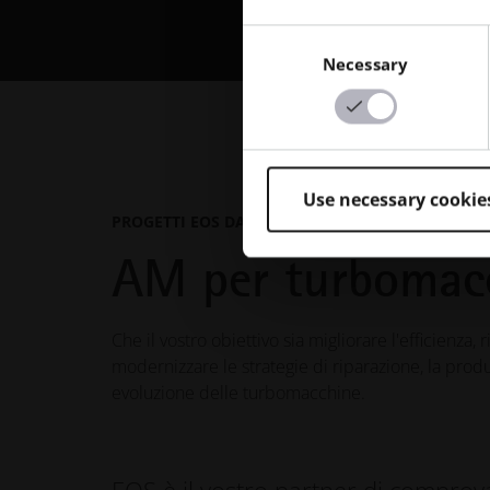
Consent
Necessary
Selection
Use necessary cookie
PROGETTI EOS DALLA PRATICA
AM per turbomac
Che il vostro obiettivo sia migliorare l'efficienza, 
modernizzare le strategie di riparazione, la prod
evoluzione delle turbomacchine.
EOS è il vostro partner di comprov