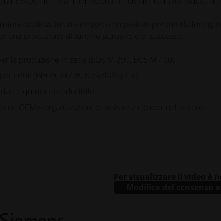
uzione additiva in un vantaggio competitivo per tutta la loro g
er una produzione di turbine scalabile e di successo:
 per la produzione in serie (EOS M 290, EOS M 400)
per LPBF (IN939, IN738, NickelAlloy HX)
dati e qualità riproducibile
o con OEM e organizzazioni di assistenza leader nel settore
Per visualizzare il video è 
Modifica del consenso a
 Siemens