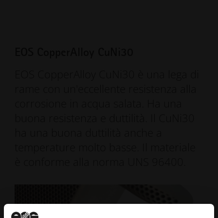
EOS CopperAlloy CuNi30
EOS CopperAlloy CuNi30 è una lega di
rame con un'eccellente resistenza alla
corrosione in acqua salata. Ha una
buona resistenza e duttilità. Il CuNi30
ha una buona duttilità anche a
temperature molto basse. Il materiale
è conforme alla norma UNS 96400.