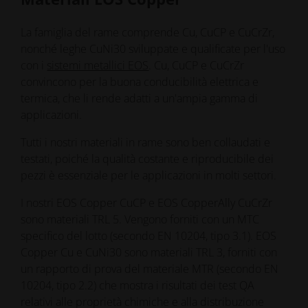
La famiglia del rame comprende Cu, CuCP e CuCrZr,
nonché leghe CuNi30 sviluppate e qualificate per l'uso
con i
sistemi metallici EOS
. Cu, CuCP e CuCrZr
convincono per la buona conducibilità elettrica e
termica, che li rende adatti a un'ampia gamma di
applicazioni.
Tutti i nostri materiali in rame sono ben collaudati e
testati, poiché la qualità costante e riproducibile dei
pezzi è essenziale per le applicazioni in molti settori.
I nostri EOS Copper CuCP e EOS CopperAlly CuCrZr
sono materiali TRL 5. Vengono forniti con un MTC
specifico del lotto (secondo EN 10204, tipo 3.1). EOS
Copper Cu e CuNi30 sono materiali TRL 3, forniti con
un rapporto di prova del materiale MTR (secondo EN
10204, tipo 2.2) che mostra i risultati dei test QA
relativi alle proprietà chimiche e alla distribuzione