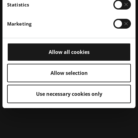
(PDF)
Statistics
Marketing
Visualizza la scheda tecnica del materiale
Vedi su EOS Store
Allow all cookies
Allow selection
Applicazioni tipiche
Use necessary cookies only
Pompe e giranti
Applicazioni marine