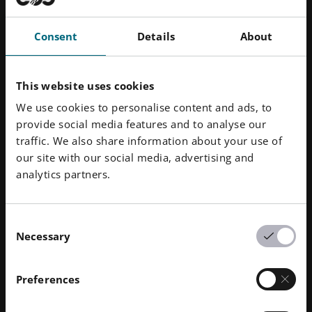
Consent
Details
About
This website uses cookies
We use cookies to personalise content and ads, to
provide social media features and to analyse our
traffic. We also share information about your use of
Mostra
Mostra
01
/
02
our site with our social media, advertising and
diapositiva
diapositiva
precedente
successiva
analytics partners.
Punti salienti
Consent
Buona resistenza alla corrosione in acqua salata
Necessary
Selection
Prestazioni a temperature molto basse
Lavorabilità stabile
Preferences
Scarica la scheda tecnica del processo