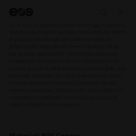
3D convenzionali.
Av
la
In qualità di pioniere nel campo della stampa 3D in
Aprire/ch
Apri
ri
rame, EOS ha superato queste sfide e oggi è possibile
la
barr
stampare applicazioni avanzate con il rame, dai sistemi
barra
di
di propulsione per razzi alle bobine di rame. Le
di
navi
proprietà del materiale del rame lo rendono ideale
ricerca
per qualsiasi applicazione che richieda una buona
conduttività, sia in termini termici che elettronici. In
passato, le parti in rame dovevano essere forgiate, fuse
o lavorate. La stampa 3D con il rame consente ora di
produrre geometrie molto più complesse che, ad
esempio, aumentano l'efficienza dei motori elettrici o
consentono di realizzare nuovi tipi di dissipatori di
calore nell'elettronica di potenza.
Materiali EOS Copper