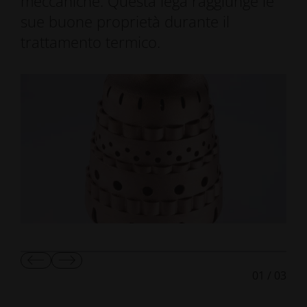
meccaniche. Questa lega raggiunge le
sue buone proprietà durante il
trattamento termico.
Mostra
Mostra
01
/
03
diapositiva
diapositiva
precedente
successiva