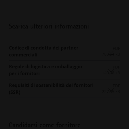
Scarica ulteriori informazioni
Codice di condotta dei partner
PDF
788,54 kB
commerciali
Regole di logistica e imballaggio
PDF
140,08 kB
per i fornitori
Requisiti di sostenibilità dei fornitori
PDF
227,55 kB
(SSR)
Candidarsi come fornitore