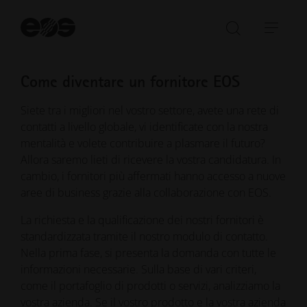
e flessibilità. I nostri fornitori svolgono un ruolo
Av
fondamentale nella nostra catena del valore.
la
Aprire/ch
Apri
ri
la
barr
barra
di
Come diventare un fornitore EOS
di
navi
ricerca
Siete tra i migliori nel vostro settore, avete una rete di
contatti a livello globale, vi identificate con la nostra
mentalità e volete contribuire a plasmare il futuro?
Allora saremo lieti di ricevere la vostra candidatura. In
cambio, i fornitori più affermati hanno accesso a nuove
aree di business grazie alla collaborazione con EOS.
La richiesta e la qualificazione dei nostri fornitori è
standardizzata tramite il nostro modulo di contatto.
Nella prima fase, si presenta la domanda con tutte le
informazioni necessarie. Sulla base di vari criteri,
come il portafoglio di prodotti o servizi, analizziamo la
vostra azienda. Se il vostro prodotto e la vostra azienda