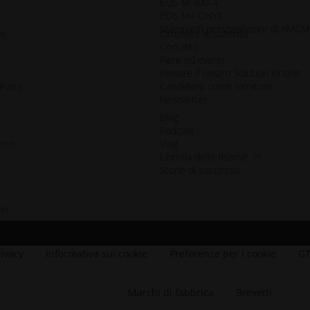
EOS M 400-4
EOS M4 ONYX
Stampanti personalizzate di AMCM
le
Ottenere assistenza
Contatto
Fiere ed eventi
Provate il nostro Solution Finder!
levate
Candidarsi come fornitore
Newsletter
Blog
Podcast
sumo
Vlog
accessibilità.
Libreria delle risorse
Storie di successo
ri
stra
finestra
uova_finestra
rivacy
Informativa sui cookie
Preferenze per i cookie
GT
Marchi di fabbrica
Brevetti