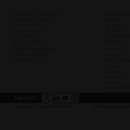
FORMIGA P 110 Velocis
Biocompatibi
FORMIGA P 110 FDR
Duttile
EOS P3 NEXT
Ignifugo
INTEGRA P 450
Flessibile
EOS P 500
Prestazioni e
EOS P 500 FDR
Multiuso
EOS P 770
Gestione della qualità
Automotive
Garanzia di qualità
Aviazione
Certificazioni ISO
Beni di con
Difesa
Energia
Produzione
Medico
Semicondutto
Spazio
Seguiteci
accessibilità.apre_una_nuova_finestra
accessibilità.apre_una_nuova_fine
accessibilità.apre_una_nuova_
accessibilità.apre_una_n
Copyright © 2026 EOS GmbH
Informativa sulla p