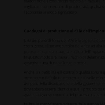
elaborazione, i costi hanno iniziato a diminuire in
miglioramenti in termini di produttività, qualità 
l'economia in modo significativo.
Guadagni di produzione al di là dell'impian
Uno dei punti di forza dell'AM è la capacità di 
costruzione, eliminando molte delle fasi ad alta in
poroso e il nucleo strutturale solido dell'impi
In questo modo si elimina il rischio di delaminazion
garantisce una durata a lungo termine.
Anche la ripetibilità e il controllo qualità sono 
incostante e difficile da monitorare a livello mic
dei pori, della distribuzione e della geometria c
dovrebbero essere identici a quelli prodotti tr
grazie al rigoroso controllo del processo e a set d
Inoltre, la manodopera richiesta dalla stampa 