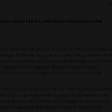
caso la solidificazione diretta del metallo con laser (
DMLS
),
O
duttori di ottimizzare velocità, qualità ed efficienza dei costi. I
ezzo che ridefinisce ciò che è considerato fattibile per la produ
LO
SOLUZIONI PER POLIMERI
INNOVAZIONI
INDUSTRIE
mma grazie alle sue avanzate proprietà di integrazione ossea, gl
 vantaggio funzionale. La sua struttura reticolare prodotta in mod
vorendo una fusione che inizia in poche settimane e può imitare 
nti a spruzzo termico applicati alle parti lavorate in modo
reano porosità ma non hanno la continuità strutturale e le
 in AM tendevano a essere limitati dal costo. Ma con la maturazi
laser di prima generazione alle piattaforme più avanzate come
sizione da parte dei produttori di una maggiore esperienza con
pporto, la gestione delle polveri e i flussi di lavoro di post-