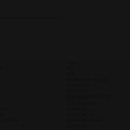
DMLS
e
SLS
FDR
Modellazione del fascio
Smart Fusion
Digital Foam
Stampanti 3D industriali
EOS M 290
i
EOS M 290 1kW
ione
EOS M 290-2
AM
EOS M 300-4
 istruzione
EOS M-300-4 1kW
EOS M 400