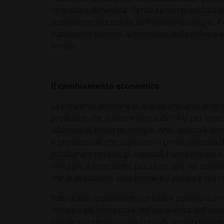
"imposta e dimentica", la natura non presidiata 
aumento proporzionale dell'intervento umano. Con
trattamento termico, la rimozione della polvere e
tempo.
Il cambiamento economico
La crescente adozione di questo impianto un temp
produttori che stanno esplorando l'AM per la produ
adozione di molte tecnologie. Anzi, spesso è temp
e prestazionali che superano le prime difficoltà
guadagnato terreno, gli ospedali hanno iniziato a 
chirurghi si sono sentiti più a loro agio nel sce
che le prestazioni sono buone e il prezzo è ora c
Tutti questi spostamenti cumulativi portano a un
sviluppo del processo e nell'esperienza dell'ut
iniziale più elevato o una curva di apprendimento