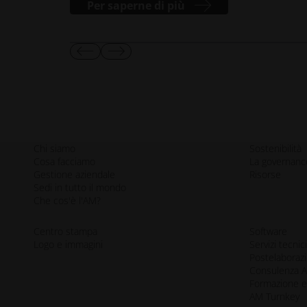
Per saperne di più
Mostra
Mostra
diapositiva
diapositiva
precedente
successiva
Chi siamo
Sostenibilità
Cosa facciamo
La governanc
Gestione aziendale
Risorse
Sedi in tutto il mondo
Che cos'è l'AM?
Centro stampa
Software
Logo e immagini
Servizi tecnic
Postelaboraz
Consulenza 
Formazione e
AM Turnkey