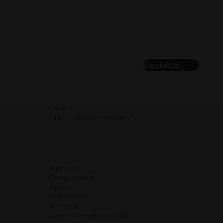
Contatto
Carriera
accessibilità.apre_una_nuova_fi
Tutte le posizioni aperte
Alluminio
Cromo cobalto
Rame
Leghe di nichel
Altri acciai
Materiali metallici speciali