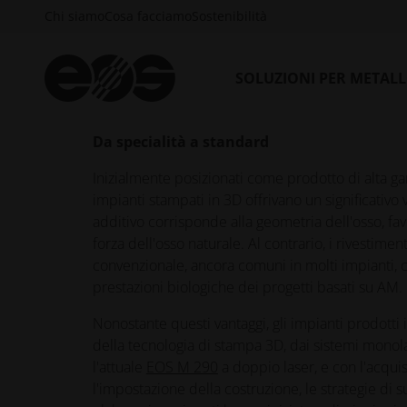
rimane dinamica. La tecnologia di base, in questo 
Chi siamo
Cosa facciamo
Sostenibilità
continua a migliorare, così come la capacità dei pro
risultato: una riduzione continua del costo per p
in serie.
SOLUZIONI PER METAL
Da specialità a standard
Inizialmente posizionati come prodotto di alta ga
impianti stampati in 3D offrivano un significativo
additivo corrisponde alla geometria dell'osso, fa
forza dell'osso naturale. Al contrario, i rivestime
convenzionale, ancora comuni in molti impianti, c
prestazioni biologiche dei progetti basati su AM.
Nonostante questi vantaggi, gli impianti prodotti
della tecnologia di stampa 3D, dai sistemi mono
l'attuale
EOS M 290
a doppio laser, e con l'acqui
l'impostazione della costruzione, le strategie di su