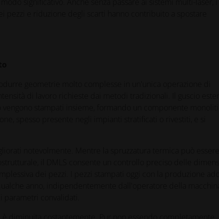
 modo significativo. Anche senza passare ai sistemi multi-laser, i
dei pezzi e riduzione degli scarti hanno contribuito a spostare
to
produrre geometrie molto complesse in un'unica operazione di
tensità di lavoro richieste dai metodi tradizionali. Il guscio este
anto vengono stampati insieme, formando un componente monoliti
e, spesso presente negli impianti stratificati o rivestiti, e si
migliorati notevolmente. Mentre la spruzzatura termica può esser
rostrutturale, il DMLS consente un controllo preciso delle dimens
omplessiva dei pezzi. I pezzi stampati oggi con la produzione add
a qualche anno, indipendentemente dall'operatore della macchin
i parametri convalidati.
AM è diminuita costantemente. Pur non essendo completamente