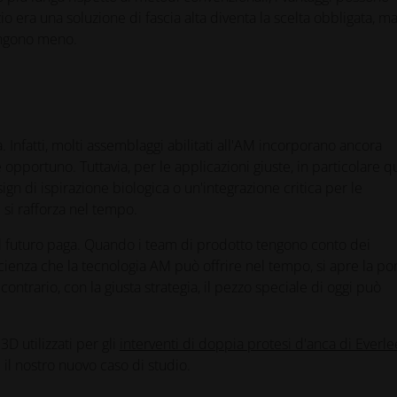
nizio era una soluzione di fascia alta diventa la scelta obbligata, m
vengono meno.
 Infatti, molti assemblaggi abilitati all'AM incorporano ancora
portuno. Tuttavia, per le applicazioni giuste, in particolare q
 di ispirazione biologica o un'integrazione critica per le
 si rafforza nel tempo.
 futuro paga. Quando i team di prodotto tengono conto dei
icienza che la tecnologia AM può offrire nel tempo, si apre la por
ontrario, con la giusta strategia, il pezzo speciale di oggi può
D utilizzati per gli
interventi di doppia protesi d'anca di Everle
il nostro nuovo caso di studio.