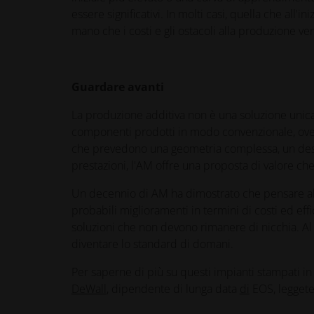
essere significativi. In molti casi, quella che all'i
mano che i costi e gli ostacoli alla produzione 
Guardare avanti
La produzione additiva non è una soluzione unica.
componenti prodotti in modo convenzionale, ove op
che prevedono una geometria complessa, un design
prestazioni, l'AM offre una proposta di valore che
Un decennio di AM ha dimostrato che pensare al
probabili miglioramenti in termini di costi ed eff
soluzioni che non devono rimanere di nicchia. Al c
diventare lo standard di domani.
Per saperne di più su questi impianti stampati in 3
DeWall
, dipendente di lunga data
di
EOS, leggete 