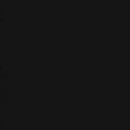
n
il
el
i
stici
i
o
to