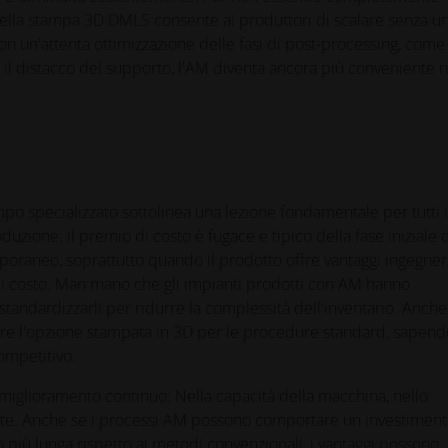
della stampa 3D DMLS consente ai produttori di scalare senza u
 un'attenta ottimizzazione delle fasi di post-processing, come 
 il distacco del supporto, l'AM diventa ancora più conveniente n
o specializzato sottolinea una lezione fondamentale per tutti i
zione: il premio di costo è fugace e tipico della fase iniziale d
oraneo, soprattutto quando il prodotto offre vantaggi ingegneri
 di costo. Man mano che gli impianti prodotti con AM hanno
standardizzarli per ridurre la complessità dell'inventario. Anche 
gliere l'opzione stampata in 3D per le procedure standard, sapend
ompetitivo.
 miglioramento continuo: Nella capacità della macchina, nello
ente. Anche se i processi AM possono comportare un investimen
 più lunga rispetto ai metodi convenzionali, i vantaggi possono