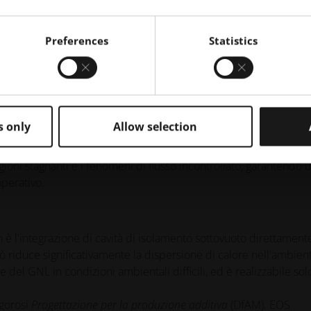
mo la perdita di calore nell'ambiente e garantire la producibilità
Preferences
Statistics
nerativa ToffeeX, questi obiettivi sono stati risolti attraverso
ezione, conduzione, distribuzione del campo di pressione e vinc
irale risultante aumenta il tempo di permanenza del GNL nelle
a turbolenza controllata essenziale per una transizione di fase
s only
Allow selection
ento e miscelazione del flusso sono emerse direttamente dal
ca, piuttosto che essere introdotte manualmente dagli ingegneri.
ioni stagnanti e i fenomeni di flusso incontrollato, garantendo 
operativo.
n è l'integrazione di cavità di isolamento sottovuoto direttament
iò riduce significativamente la dispersione di calore nell'ambien
l GNL in condizioni ambientali difficili, ed è realizzabile sol
igorosi
Progettazione per la produzione additiva
(DfAM). EOS