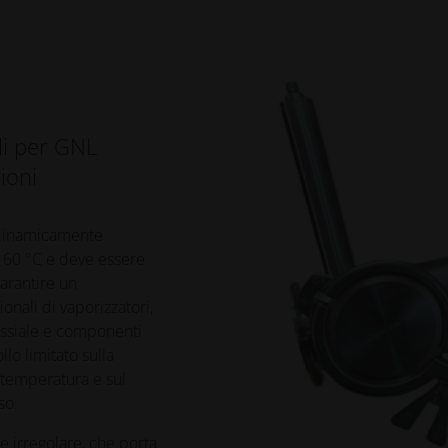
li per GNL
ioni
odinamicamente
-160 °C e deve essere
arantire un
nali di vaporizzatori,
assiale e componenti
lo limitato sulla
i temperatura e sul
so.
e irregolare, che porta