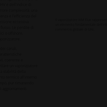
GHV e dell'indice di
riore complessità: una
enza e l'efficienza del
Il vaporizzatore IKM Flux rappresen
essione eccessiva
un elemento fondamentale dell'infr
flusso. Le perdite di
commercio globale di GNL.
ici o offshore,
aporizzatore.
dei canali,
aratteristiche
NL coerente e
ttare un vaporizzatore
a stabilità della
nto termico all'interno
campo, pur rimanendo
i aggiornamenti.