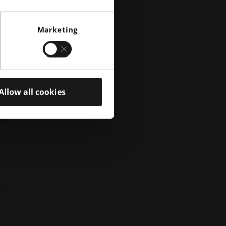
Marketing
oli
Allow all cookies
una
e
te,
o