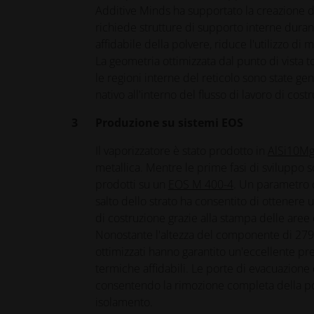
Additive Minds ha supportato la creazione d
richiede strutture di supporto interne duran
affidabile della polvere, riduce l'utilizzo di
La geometria ottimizzata dal punto di vista 
le regioni interne del reticolo sono state g
nativo all'interno del flusso di lavoro di cos
Produzione su sistemi EOS
Il vaporizzatore è stato prodotto in
AlSi10M
metallica. Mentre le prime fasi di sviluppo s
prodotti su un
EOS M 400-4
. Un parametro d
salto dello strato ha consentito di ottenere 
di costruzione grazie alla stampa delle aree c
Nonostante l'altezza del componente di 279
ottimizzati hanno garantito un'eccellente pr
termiche affidabili. Le porte di evacuazione
consentendo la rimozione completa della polve
isolamento.