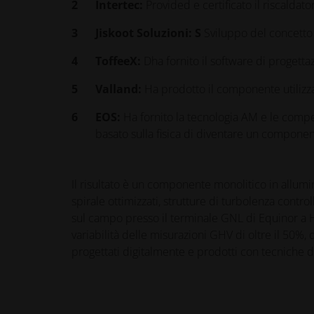
Intertec:
P
rovided
e certificato
il riscaldato
Jiskoot
Soluzioni: S
Sviluppo del concetto
ToffeeX:
D
ha fornito il software di progett
Valland:
Ha prodotto il
componente
utiliz
EOS:
Ha fornito la tecnologia AM e le comp
basato sulla fisica di diventare un componen
Il risultato è un componente monolitico in allumin
spirale ottimizzati, strutture di turbolenza contr
sul campo presso il terminale GNL di Equinor a H
variabilità delle misurazioni GHV di oltre il 50%,
progettati digitalmente e prodotti con tecniche d