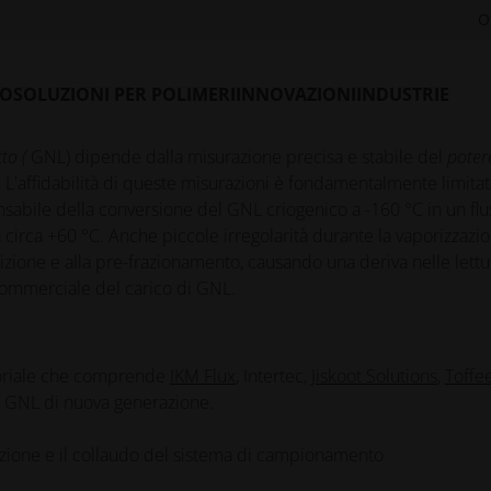
O
additiva in metallo consentono una riduzione superiore a
LO
SOLUZIONI PER POLIMERI
INNOVAZIONI
INDUSTRIE
tto (
GNL) dipende dalla misurazione precisa e stabile del
poter
 L'affidabilità di queste misurazioni è fondamentalmente limitat
nsabile della conversione del GNL criogenico a -160 °C in un flu
irca +60 °C. Anche piccole irregolarità durante la vaporizzazi
izione e alla pre-frazionamento, causando una deriva nelle lettu
 commerciale del carico di GNL.
ttoriale che comprende
IKM Flux
, Intertec,
Jiskoot Solutions
,
Toffe
i GNL di nuova generazione.
azione e il collaudo del sistema di campionamento