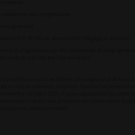
re integrato
 e leadership nella progettazione
azione generativa
zando un EOS M 290 con alluminio AlSi10Mg
lega di alluminio
.
etenze di progettazione per AM, consentendo al design generat
te certificato e pronto per l'uso sul campo.
io prodotto con tecniche additive che integra canali di flusso a
ollate e cavità di isolamento sottovuoto. Durante l'implementazio
ammerfest nel marzo 2025, il nuovo vaporizzatore ha ridotto la
 dimostrando l'impatto sulle prestazioni dei sistemi termo-fluidic
i produzione additiva in metallo.