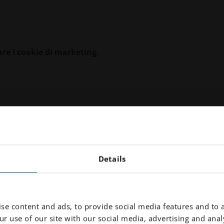
are i cookie di marketing.
Details
vo e realizzato con tecnologia AM in metallo
isica
se content and ads, to provide social media features and to a
tazionali correlati: massimizzare il trasferimento di calore in
r use of our site with our social media, advertising and analy
 garantire una vaporizzazione rapida e completa, mantenere limit