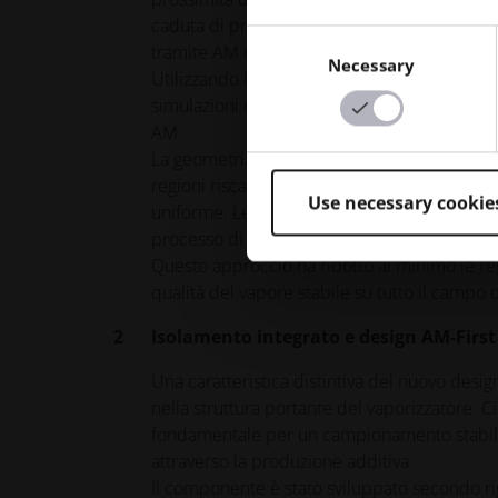
caduta di pressione definiti, ridurre al mini
Consent
tramite AM metallico.
Necessary
Selection
Utilizzando la piattaforma di progettazione ge
simulazioni multifisiche che coprivano conv
AM.
La geometria del flusso interno a doppia sp
regioni riscaldate, inducendo al contempo un
Use necessary cookie
uniforme. Le caratteristiche di condizionam
processo di ottimizzazione basato sulla fisi
Questo approccio ha ridotto al minimo le reg
qualità del vapore stabile su tutto il campo 
Isolamento integrato e design AM-First
Una caratteristica distintiva del nuovo desig
nella struttura portante del vaporizzatore. C
fondamentale per un campionamento stabile de
attraverso la produzione additiva.
Il componente è stato sviluppato secondo r