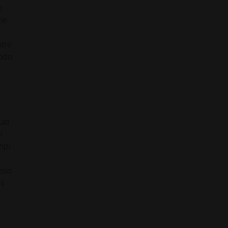
n
ne
ntre
modo
ati
i
empi
esso
ni