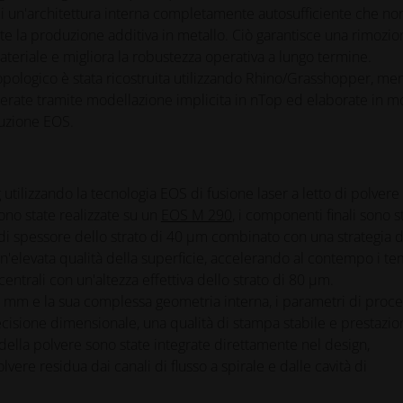
i un'architettura interna completamente autosufficiente che no
te la produzione additiva in metallo. Ciò garantisce una rimozio
 materiale e migliora la robustezza operativa a lungo termine.
topologico è stata ricostruita utilizzando Rhino/Grasshopper, me
enerate tramite modellazione implicita in nTop ed elaborate in 
truzione EOS.
g
utilizzando la tecnologia EOS di fusione laser a letto di polvere
ono state realizzate su un
EOS M 290
, i componenti finali sono st
i spessore dello strato di 40 µm combinato con una strategia d
un'elevata qualità della superficie, accelerando al contempo i t
entrali con un'altezza effettiva dello strato di 80 µm.
 mm e la sua complessa geometria interna, i parametri di proc
ecisione dimensionale, una qualità di stampa stabile e prestazio
 della polvere sono state integrate direttamente nel design,
re residua dai canali di flusso a spirale e dalle cavità di