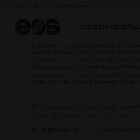
Chi siamo
Cosa facciamo
Sostenibilità
Come il design generativo e la produzione 
SOLUZIONI PER METAL
50% della variabilità delle misure
Il trasferimento accurato del
gas naturale liquefa
calorifico superiore
(GHV) e dell'indice di Wobbe.
dalle prestazioni del vaporizzatore di GNL respo
di gas omogeneo e completamente vaporizzato a c
possono portare alla stratificazione della compos
analitiche e influenzando direttamente il valore
Per superare questi limiti, un consorzio interse
Valland
ed EOS ha sviluppato un vaporizzatore d
IKM
Flusso:
O
ha supervisionato la progett