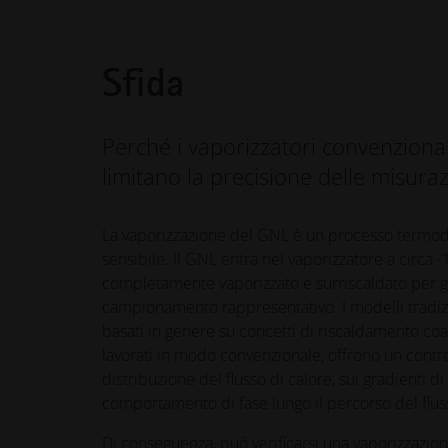
Sfida
Perché i vaporizzatori convenziona
limitano la precisione delle misuraz
La vaporizzazione del GNL è un processo term
sensibile. Il GNL entra nel vaporizzatore a circa 
completamente vaporizzato e surriscaldato per g
campionamento rappresentativo. I modelli tradizio
basati in genere su concetti di riscaldamento co
lavorati in modo convenzionale, offrono un control
distribuzione del flusso di calore, sui gradienti d
comportamento di fase lungo il percorso del flus
Di conseguenza, può verificarsi una vaporizzazion