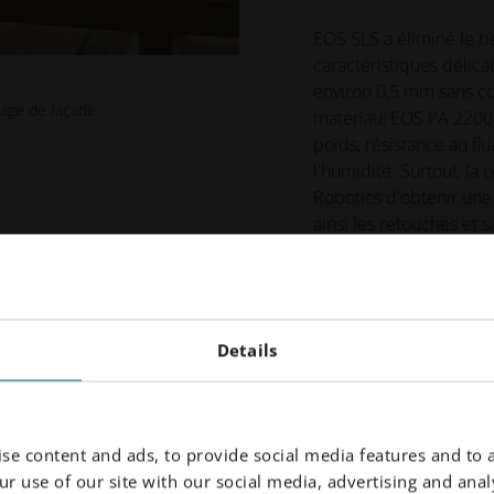
EOS SLS a éliminé le be
caractéristiques délicat
environ 0,5 mm sans com
yage de façade
matériau, EOS PA 2200, 
poids, résistance au flu
l'humidité. Surtout, l
Robotics d'obtenir une 
ainsi les retouches et 
Robotics, c'est ce fact
production en petites s
en une opération viabl
Details
« Le facteur 
PA 2200 et l
se content and ads, to provide social media features and to a
Nous obteno
r use of our site with our social media, advertising and analy