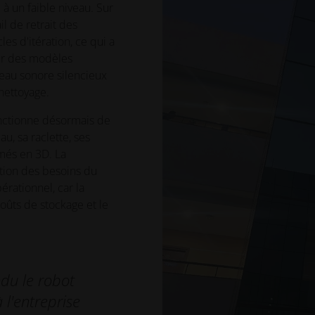
 à un faible niveau. Sur
il de retrait des
es d'itération, ce qui a
er des modèles
iveau sonore silencieux
nettoyage.
nctionne désormais de
u, sa raclette, ses
més en 3D. La
ction des besoins du
rationnel, car la
ûts de stockage et le
du le robot
 l'entreprise