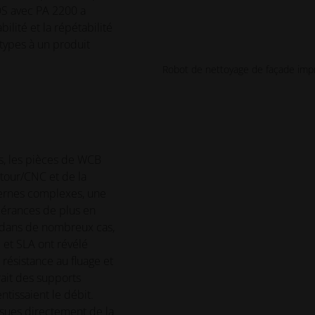
EOS avec PA 2200 a
ilité et la répétabilité
types à un produit
Robot de nettoyage de façade imp
s, les pièces de WCB
 tour/CNC et de la
nternes complexes, une
lérances de plus en
t, dans de nombreux cas,
 et SLA ont révélé
 résistance au fluage et
rait des supports
tissaient le débit.
ssues directement de la