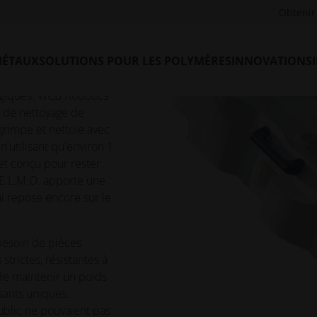
Obtenir 
MÉTAUX
SOLUTIONS POUR LES POLYMÈRES
INNOVATIONS
endre à des cordes
 dangereux, lent,
giques. WCB Robotics
t de nettoyage de
grimpe et nettoie avec
n'utilisant qu'environ 1
 et conçu pour rester
 E.L.M.O. apporte une
ui repose encore sur le
besoin de pièces
strictes, résistantes à
 de maintenir un poids
sants uniques.
public ne pouvaient pas