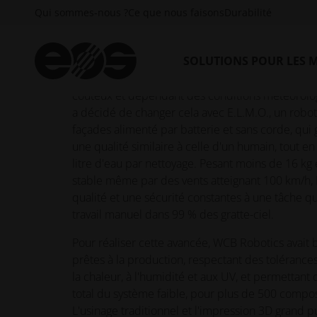
Qui sommes-nous ?
Ce que nous faisons
Durabilité
SOLUTIONS POUR LES 
Chaque jour, des équipes continuent de se susp
pour nettoyer les vitres des gratte-ciel, un travail
coûteux et dépendant des conditions météorolo
a décidé de changer cela avec E.L.M.O., un robo
façades alimenté par batterie et sans corde, qui 
une qualité similaire à celle d'un humain, tout en 
litre d'eau par nettoyage. Pesant moins de 16 kg
stable même par des vents atteignant 100 km/h,
qualité et une sécurité constantes à une tâche q
travail manuel dans 99 % des gratte-ciel.
Pour réaliser cette avancée, WCB Robotics avait 
prêtes à la production, respectant des tolérances 
la chaleur, à l'humidité et aux UV, et permettant
total du système faible, pour plus de 500 compo
L'usinage traditionnel et l'impression 3D grand 