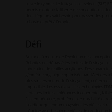
suivre le rythme. Le frittage laser sélectif (SLS) 
permis d'obtenir la liberté de conception, la durab
dont l'équipe avait besoin pour passer des proto
robuste et prêt à l'emploi.
Défi
Au fur et à mesure de l'évolution des conception
Robotics ont dépassé les limites de l'usinage sur
fabrication de feuilles acryliques. Des canaux i
géométrie organique optimisée par l'IA et des to
plus strictes ont rendu l'usinage lent, coûteux e
impossible. Les essais avec les technologies FDM
certaines limites : tolérances incohérentes, faible
à la température, problèmes de durabilité et ret
fastidieux qui endommageaient les pièces et ralen
L'équipe avait besoin de pièces de production i