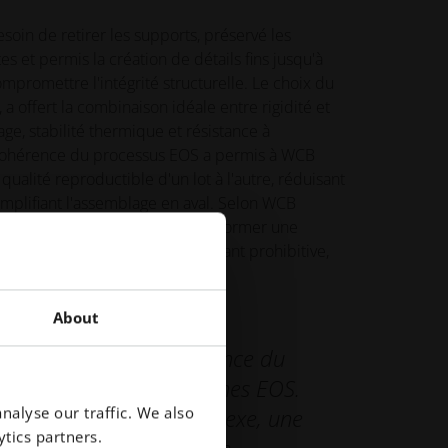
soin de retirer les supports, préservé les
es et permis la création de détails fins jusqu'à
promettre l'intégrité structurelle. Le choix du
a offert la combinaison idéale entre rigidité et
age, stabilité thermique et résistance à
a cohérence du processus EOS a permis à WCB
qualité reproductible d'un lot à l'autre, réduisant
simplifiant l'assemblage en aval. Selon WCB
eur décisif qui a permis de transformer une
éries et très complexe, auparavant prohibitive,
e.
About
décisif a été la performance du
a répétabilité des machines EOS.
nalyse our traffic. We also
ns une géométrie complexe, une
tics partners.