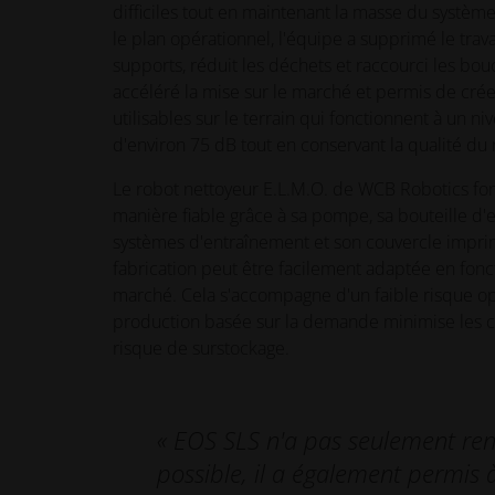
difficiles tout en maintenant la masse du système
le plan opérationnel, l'équipe a supprimé le trava
supports, réduit les déchets et raccourci les boucl
accéléré la mise sur le marché et permis de cré
utilisables sur le terrain qui fonctionnent à un n
d'environ 75 dB tout en conservant la qualité du 
Le robot nettoyeur E.L.M.O. de WCB Robotics fo
manière fiable grâce à sa pompe, sa bouteille d'ea
systèmes d'entraînement et son couvercle impri
fabrication peut être facilement adaptée en fon
marché. Cela s'accompagne d'un faible risque opé
production basée sur la demande minimise les co
risque de surstockage.
« EOS SLS n'a pas seulement ren
possible, il a également permis à