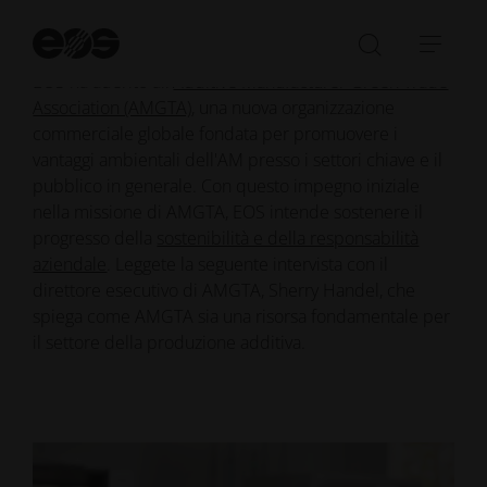
Av
EOS si è unita ad AMGTA
la
Aprire/ch
Apri
ri
EOS ha aderito all'
Additive Manufacturer Green Trade
la
barr
Association (AMGTA)
, una nuova organizzazione
barra
di
commerciale globale fondata per promuovere i
di
navi
vantaggi ambientali dell'AM presso i settori chiave e il
ricerca
pubblico in generale. Con questo impegno iniziale
nella missione di AMGTA, EOS intende sostenere il
progresso della
sostenibilità e della responsabilità
aziendale
. Leggete la seguente intervista con il
direttore esecutivo di AMGTA, Sherry Handel, che
spiega come AMGTA sia una risorsa fondamentale per
il settore della produzione additiva.