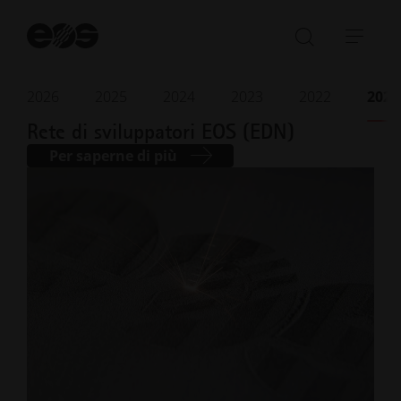
Av
la
Aprire/ch
Apri
ri
la
barr
barra
di
2026
2025
2024
2023
2022
2021
Giugno 2021
· Tempo di lettura 2 min.
di
navi
Rete di sviluppatori EOS (EDN)
ricerca
Per saperne di più