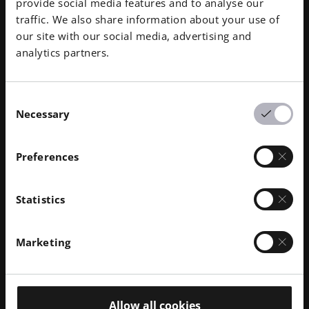
provide social media features and to analyse our
traffic. We also share information about your use of
our site with our social media, advertising and
analytics partners.
Marzo 2021
· Tempo di lettura: 1 min.
Consent
Spingersi oltre i limiti in Cina
Necessary
Selection
Per saperne di più
Preferences
Statistics
Marketing
Allow all cookies