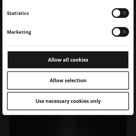
Statistics
Marketing
Allow all cookies
Luglio 2022
· Tempo di lettura 4 min.
Stampa 3D con polvere a base biologica
Allow selection
a zero emissioni di carbonio
Per saperne di più
Use necessary cookies only