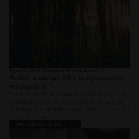
Agosto 2022
· Tempo di lettura 4 min.
Perché la stampa 3D è una produzione
responsabile
BLOG | Scopri come la stampa 3D contribuisca a una
produzione responsabile, riducendo le emissioni di
carbonio e minimizzando l'impatto ambientale in tutti i
settori industriali.
Per saperne di più