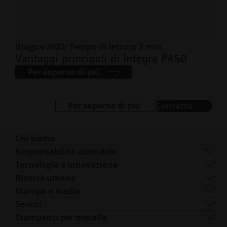
Giugno 2022
· Tempo di lettura 2 min.
Vantaggi principali di Integra P450
Per saperne di più
Per saperne di più
Contatto
Chi siamo
Chi siamo
Responsabilità aziendale
Cosa facciamo
Sostenibilità
Tecnologia e innovazione
Gestione aziendale
La governance
DMLS
Risorse umane
Sedi in tutto il mondo
Risorse
SLS
Carriera
Stampa e media
Che cos'è l'AM?
FDR
accessibilità.apre_una_nuova_fin
Tutte le posizioni aperte
Centro stampa
Servizi
Modellazione del fascio
Logo e immagini
Software
Stampanti per metallo
Smart Fusion