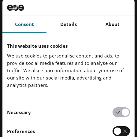
Consent
Details
About
This website uses cookies
We use cookies to personalise content and ads, to
provide social media features and to analyse our
traffic. We also share information about your use of
our site with our social media, advertising and
Luglio 2022
· Tempo di lettura 4 min.
analytics partners.
Come le lame della rigenerazione AM in
metallo incidono sulla qualità della
costruzione
Consent
Necessary
Per saperne di più
Selection
Preferences