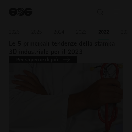
Av
la
Aprire/ch
Apri
ri
la
barr
barra
di
2026
2025
2024
2023
2022
2021
Dicembre 2022
· Tempo di lettura 4 min.
di
navi
Le 5 principali tendenze della stampa
ricerca
3D industriale per il 2023
Per saperne di più