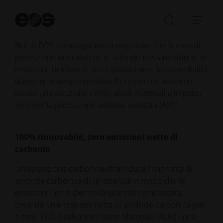
innovativa rappresenti un passo avanti verso
una produzione più responsabile.
Av
la
Aprire/ch
Apri
ri
la
barr
Noi di EOS ci impegniamo a migliorare il processo di
barra
di
produzione in modo che le aziende possano ridurre le
di
navi
emissioni, riciclare di più e promuovere la sostenibilità
ricerca
dando un esempio positivo. Ecco perché abbiamo
creato una soluzione certificata di materiali a impatto
zero per la produzione additiva avanzata (AM).
100% rinnovabile, zero emissioni nette di
carbonio
Un'operazione carbon-neutral riduce l'impronta di
anidride carbonica di un'azienda in modo che le
emissioni non superino la quantità compensata,
creando un'emissione netta di anidride carbonica pari
a zero. EOS e Advanced Laser Materials (ALM) - una