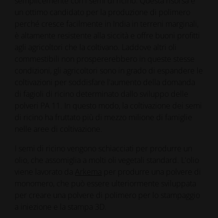
semplicemente con i semi di ricino. Questa risorsa è
un ottimo candidato per la produzione di polimero
perché cresce facilmente in India in terreni marginali,
è altamente resistente alla siccità e offre buoni profitti
agli agricoltori che la coltivano. Laddove altri oli
commestibili non prospererebbero in queste stesse
condizioni, gli agricoltori sono in grado di espandere le
coltivazioni per soddisfare l'aumento della domanda
di fagioli di ricino determinato dallo sviluppo delle
polveri PA 11. In questo modo, la coltivazione dei semi
di ricino ha fruttato più di mezzo milione di famiglie
nelle aree di coltivazione.
I semi di ricino vengono schiacciati per produrre un
olio, che assomiglia a molti oli vegetali standard. L'olio
viene lavorato da
Arkema
per produrre una polvere di
monomero, che può essere ulteriormente sviluppata
per creare una polvere di polimero per lo stampaggio
a iniezione e la stampa 3D.