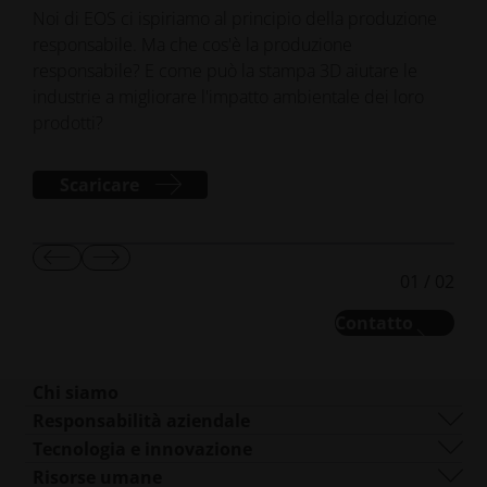
Noi di EOS ci ispiriamo al principio della produzione
responsabile. Ma che cos'è la produzione
responsabile? E come può la stampa 3D aiutare le
industrie a migliorare l'impatto ambientale dei loro
prodotti?
Scaricare
Mostra
Mostra
01
/
02
diapositiva
diapositiva
precedente
successiva
Contatto
Chi siamo
Chi siamo
Responsabilità aziendale
Cosa facciamo
Sostenibilità
Tecnologia e innovazione
Gestione aziendale
La governance
DMLS
Risorse umane