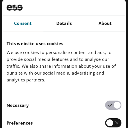
utilizzati è che i pezzi devono essere sostituiti meno
frequentemente. Rispetto a materiali meno robusti,
l'uso della polvere di poliammide 11 riduce i requisiti
di produzione e, di conseguenza, continua ad avere un
Consent
Details
About
impatto positivo sull'ambiente, poiché i pezzi si
deprezzano meno e devono essere scartati.
This website uses cookies
We use cookies to personalise content and ads, to
provide social media features and to analyse our
traffic. We also share information about your use of
our site with our social media, advertising and
analytics partners.
Consent
Necessary
Selection
Preferences