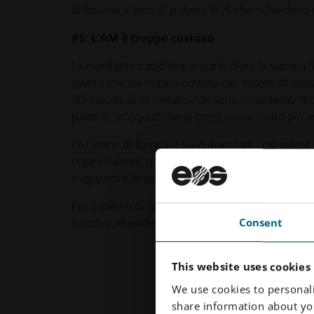
di fusione a letto di polvere EOS che richiedono
#5: L'AM è troppo costoso
La manifattura additiva, in particolare la stampa 
ovvero che sia troppo costosa per essere sfruttat
3D industriali in metallo non sono considerati "
parte di un'equazione di produzione molto più 
Le catene di fornitura sono diventate così estese e
organizzazioni, piuttosto che aggiungere ulterior
magazzini e le spedizioni e di consegnare puntua
Per saperne di più su come l'AM può aiutare a ris
Fletcher, Presidente di EOS North America, "
Addi
Consent
This website uses cookies
We use cookies to personali
share information about you