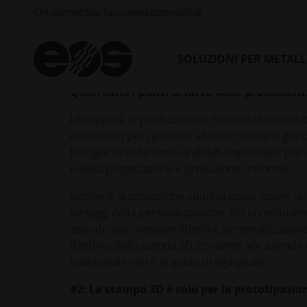
Chi siamo
Cosa facciamo
Sostenibilità
sostituirà mai completamente la produzione tradi
lavorazione e la fusione sono strumenti di produzi
massa con costi e manodopera minimi. L'AM ha mol
SOLUZIONI PER METAL
produzione, piuttosto che a sostituirli.
Quali sono i punti di forza della produzione
Le capacità di produzione di massa della manifa
economico per i prodotti a basso costo e in gran
bottiglie di soda sono candidati improbabili per 
e della progettazione e produzione uniforme.
Sebbene la produzione additiva possa essere un'o
vantaggi della personalizzazione, del consolidame
aziende una maggiore libertà e personalizzazione
d'ordine della stampa 3D, consente alle aziende
tradizionale non è in grado di eguagliare.
#2: La stampa 3D è solo per la prototipazio