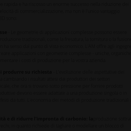
one rapida e ha riscosso un enorme successo nella riduzione dei
velocità di commercializzazione, ma non è l'unico vantaggio
 3D sono:
sse
- Le geometrie di applicazioni complesse possono essere
oduzione tradizionali, come la fresatura, la tornitura o la fusion
n ha senso dal punto di vista economico. L'AM offre agli ingegne
 creare applicazioni con geometrie complesse - uniche, organich
 aumentare i costi di produzione per la vostra azienda.
i produrre su richiesta
- L'evoluzione delle aspettative dei
 cambiando i risultati attesi dai produttori dei settori
ale, che ora si trovano sotto pressione per fornire prodotti
produttive devono essere adattate a una produzione singola o in
efiniti da tutti. L'economia dei metodi di produzione tradizionali
ità e di ridurre l'impronta di carbonio: la
produzione sottrat
rechi, in quanto richiede di tagliare o modellare un blocco di