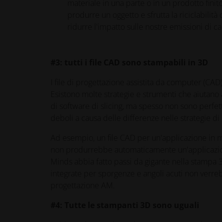
materiale in una parte o in un prodotto finit
produrre un oggetto e sfrutta la riciclabilità 
ridurre l'impatto sulle nostre emissioni di c
#3: tutti i file CAD sono stampabili in 3D
I file di progettazione assistita da computer (CAD)
Esistono molte strategie e strumenti che aiutano a c
di software di slicing, ma spesso non sono perfett
deboli a causa delle differenze nelle strategie d
Ad esempio, un file CAD per un'applicazione in met
non produrrebbe automaticamente un'applicazion
Minds abbia fatto passi da gigante nella stampa 
integrate per sporgenze e angoli acuti non verre
progettazione AM.
#4: Tutte le stampanti 3D sono uguali