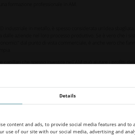
 una formazione professionale in AM.
3D industriale in metallo, è spesso considerata un'idea sbagliata,
a dalle aziende nel loro processo produttivo. Se è vero che i sis
economici" dal punto di vista commerciale, è anche vero che fan
ampia.
 capillari che spesso investire nell'AM può aiutare i profitti del
i spese. L'onshoring della produzione con l'AM consente di ridurr
lmente i pezzi in modo più sostenibile.
parmiare denaro nella vostra azienda, leggete l'articolo di Glyn
tive Manufacturing: Key to Unlocking Supply Chain Resiliency
".
Details
se content and ads, to provide social media features and to a
r use of our site with our social media, advertising and analy