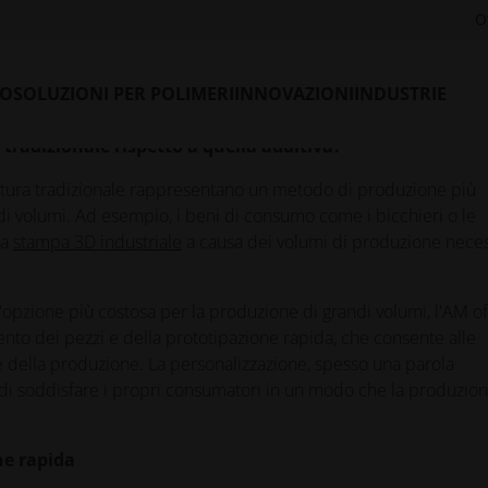
O
zionale. I processi di produzione come lo stampaggio a iniezion
one economici e orientati alla velocità, in grado di produrre in
ti vantaggi, ma è destinata ad affiancare altri metodi di
LO
SOLUZIONI PER POLIMERI
INNOVAZIONI
INDUSTRIE
 tradizionale rispetto a quella additiva?
ttura tradizionale rappresentano un metodo di produzione più
di volumi. Ad esempio, i beni di consumo come i bicchieri o le
la
stampa 3D industriale
a causa dei volumi di produzione neces
pzione più costosa per la produzione di grandi volumi, l'AM off
nto dei pezzi e della prototipazione rapida, che consente alle
 della produzione. La personalizzazione, spesso una parola
 di soddisfare i propri consumatori in un modo che la produzio
ne rapida