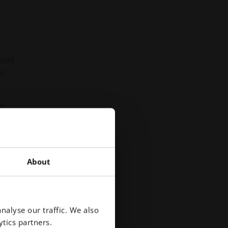
temi
no
le
e i
n
About
nalyse our traffic. We also
tics partners.