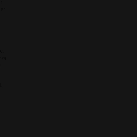
er
per
e.
nza
e
L,
e