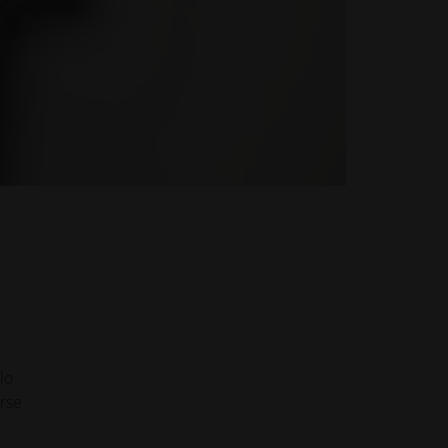
lo
orse