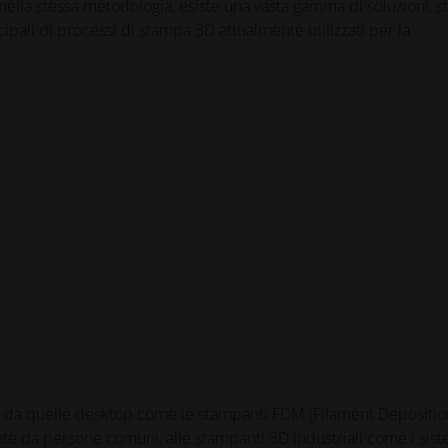
ella stessa metodologia, esiste una vasta gamma di soluzioni, sti
ipali di processi di stampa 3D attualmente utilizzati per la
, da quelle desktop come le stampanti FDM (Filament Depositio
ate da persone comuni, alle stampanti 3D industriali come i sist