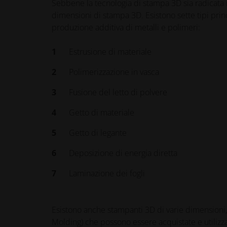
Sebbene la tecnologia di stampa 3D sia radicata n
dimensioni di stampa 3D. Esistono sette tipi princ
produzione additiva di metalli e polimeri:
Estrusione di materiale
Polimerizzazione in vasca
Fusione del letto di polvere
Getto di materiale
Getto di legante
Deposizione di energia diretta
Laminazione dei fogli
Esistono anche stampanti 3D di varie dimensioni
Molding) che possono essere acquistate e utilizz