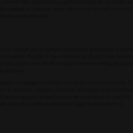
o, mentre l'AM utilizza solo la quantità di materiale necessaria p
dei materiali e i materiali neutri dal punto di vista del carbonio 
arbonio e sull'ambiente.
 sono utilizzati per progettare e disegnare applicazioni in digital
onvertire i file CAD in file di stereolitografia (STL) con l'assiste
i nella conversione dei file e lasciano elementi dell'applicazion
i produzione.
allo con sporgenze inferiori a 45 gradi, convertito in un file ST
e di successo. Sebbene il team di consulenza di EOS Additiv
3D senza supporto, un'applicazione senza strutture di supporto
bbe stampata correttamente senza l'aggiunta di elementi di