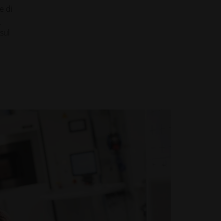
e di
e
sul