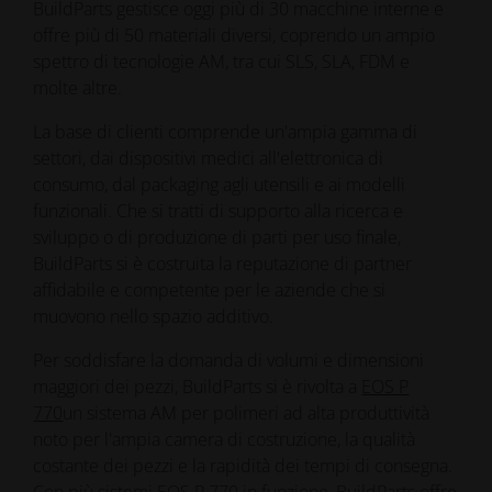
BuildParts gestisce oggi più di 30 macchine interne e
offre più di 50 materiali diversi, coprendo un ampio
spettro di tecnologie AM, tra cui SLS, SLA, FDM e
molte altre.
La base di clienti comprende un'ampia gamma di
settori, dai dispositivi medici all'elettronica di
consumo, dal packaging agli utensili e ai modelli
funzionali. Che si tratti di supporto alla ricerca e
sviluppo o di produzione di parti per uso finale,
BuildParts si è costruita la reputazione di partner
affidabile e competente per le aziende che si
muovono nello spazio additivo.
Per soddisfare la domanda di volumi e dimensioni
maggiori dei pezzi, BuildParts si è rivolta a
EOS P
770
un sistema AM per polimeri ad alta produttività
noto per l'ampia camera di costruzione, la qualità
costante dei pezzi e la rapidità dei tempi di consegna.
Con più sistemi EOS P 770 in funzione, BuildParts offre