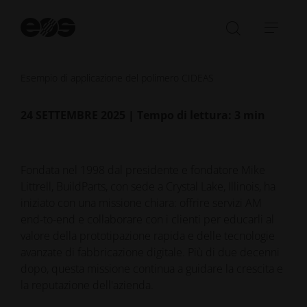
Av
la
Aprire/ch
Apri
ri
la
barr
barra
di
Esempio di applicazione del polimero CIDEAS
di
navi
ricerca
24 SETTEMBRE 2025 | Tempo di lettura: 3 min
Fondata nel 1998 dal presidente e fondatore Mike
Littrell, BuildParts, con sede a Crystal Lake, Illinois, ha
iniziato con una missione chiara: offrire servizi AM
end-to-end e collaborare con i clienti per educarli al
valore della prototipazione rapida e delle tecnologie
avanzate di fabbricazione digitale. Più di due decenni
dopo, questa missione continua a guidare la crescita e
la reputazione dell'azienda.