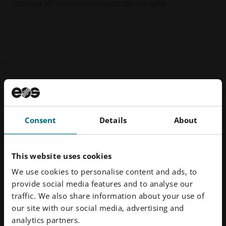
stampa 3D industriale, uno strato alla volta.
Padroneggiare EOSPRINT: dalla
configurazione all'ottimizzazione
Consent
Details
About
E se per migliorare il flusso di lavoro della produzione
additiva non fossero necessarie nuove attrezzature, ma
This website uses cookies
solo un uso più intelligente del software? Con
EOSPRINT, molti miglioramenti in termini di efficienza
We use cookies to personalise content and ads, to
sono già integrati. Guarda i tre brevi episodi di
provide social media features and to analyse our
Michael Jan Galba:
traffic. We also share information about your use of
our site with our social media, advertising and
analytics partners.