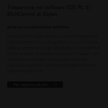
Trasparenza nel software EOS Pt. 2:
Tra
MeltControl di Oqton
Mon
co
BLOG SULLA PRODUZIONE ADDITIVA
BLO
MeltControl di Oqton dimostra come le API aperte di
EOS consentano una reale apertura nella produzione
L'A
additiva, permettendo agli sviluppatori di terze parti di
semp
creare strategie di esposizione avanzate e basate sulla
offr
simulazione che migliorano la qualità, riducono i
dati
supporti e aumentano la libertà di progettazione sui
per 
sistemi metallici EOS.
das
Per saperne di più