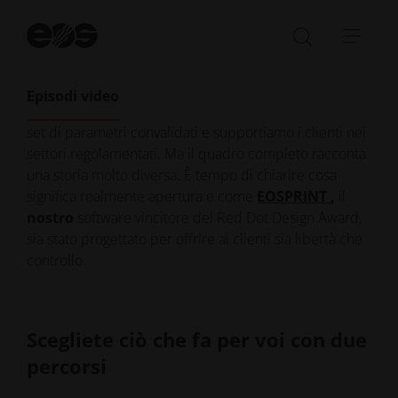
della stampa 3D industriale quanto la questione
dell'"apertura". E spesso, un nome emerge con
Av
la
opinioni forti: EOS. Abbiamo già sentito questa
Aprire/ch
Apri
ri
narrativa: EOS è troppo chiusa, troppo controllata,
la
barr
troppo rigida. L'ipotesi è comprensibile: costruiamo
barra
di
Episodi video
sistemi di produzione additiva di fascia alta, forniamo
di
navi
set di parametri convalidati e supportiamo i clienti nei
ricerca
settori regolamentati. Ma il quadro completo racconta
una storia molto diversa. È tempo di chiarire cosa
significa realmente apertura e come
EOSPRINT
,
il
nostro
software vincitore del Red Dot Design Award,
sia stato progettato per offrire ai clienti sia libertà che
controllo.
Scegliete ciò che fa per voi con due
percorsi