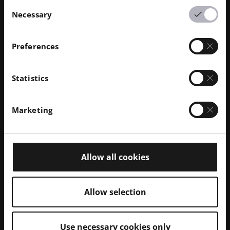
Consent
Necessary
Selection
Preferences
Statistics
Marketing
Parte in polimero stampato in 3D zincato (a destra)
Allow all cookies
Galvanizzazione
Allow selection
DESCRIZIONE DEL PROCESSO
Use necessary cookies only
Il pezzo viene rivestito con un sottile strato di metallo