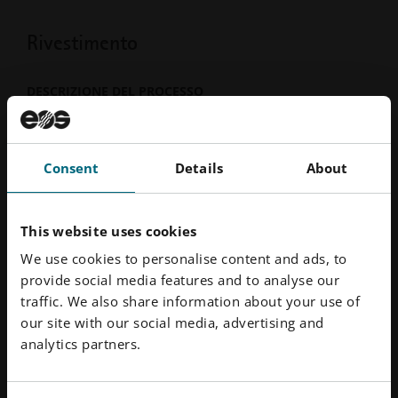
Rivestimento
DESCRIZIONE DEL PROCESSO
I piccoli pori sul pezzo vengono sigillati rivestendolo
con una soluzione acquosa.
Consent
Details
About
PROPRIETÀ
Superficie liscia e sigillata
This website uses cookies
Proprietà dei pezzi modificate, ad esempio
We use cookies to personalise content and ads, to
impermeabilità all'acqua, resistenza ai raggi UV e
provide social media features and to analyse our
alle sostanze chimiche
traffic. We also share information about your use of
our site with our social media, advertising and
analytics partners.