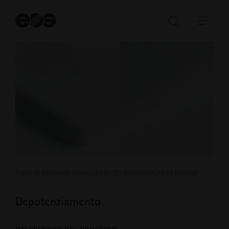
Av
la
Aprire/ch
Apri
ri
la
barr
barra
di
di
navi
ricerca
Parte in polimero stampato in 3D depotenziato (a destra)
Depotenziamento