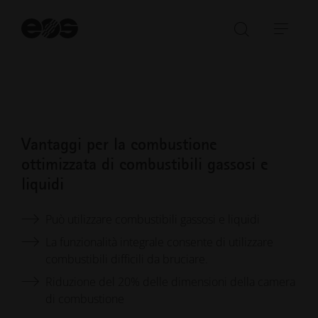
Il bruciatore supporta sia combustibili gassosi che
Av
liquidi, compresi quelli difficili da bruciare.
la
Aprire/ch
Apri
ri
la
barr
barra
di
di
navi
ricerca
Vantaggi per la combustione
ottimizzata di combustibili gassosi e
liquidi
Può utilizzare combustibili gassosi e liquidi
La funzionalità integrale consente di utilizzare
combustibili difficili da bruciare.
Riduzione del 20% delle dimensioni della camera
di combustione