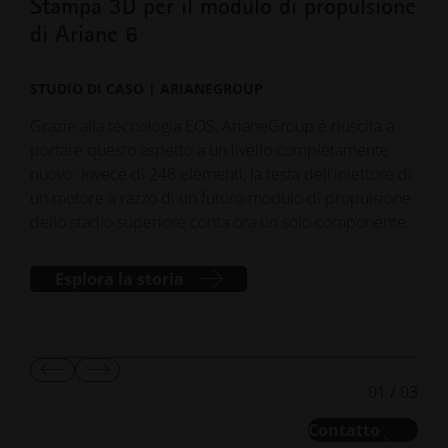
Stampa 3D per il modulo di propulsione
App
di Ariane 6
gia
STUDIO DI CASO | ARIANEGROUP
STU
Grazie alla tecnologia EOS, ArianeGroup è riuscita a
Punt
portare questo aspetto a un livello completamente
(RSS
nuovo: Invece di 248 elementi, la testa dell'iniettore di
che 
un motore a razzo di un futuro modulo di propulsione
veng
dello stadio superiore conta ora un solo componente.
util
EOS
Esplora la storia
Mostra
Mostra
01
/
03
diapositiva
diapositiva
precedente
successiva
Contatto