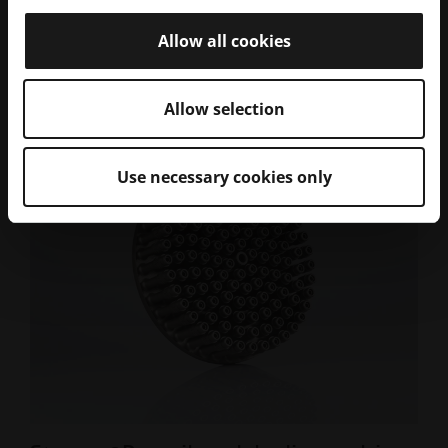
Casi di studio EOS
Allow all cookies
Esplorate tre decenni di eccellenza
pionieristica nella stampa 3D con EOS
Allow selection
Use necessary cookies only