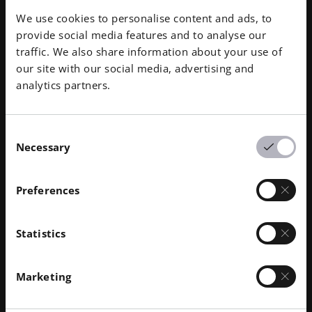
dell'impianto può essere facilmente
We use cookies to personalise content and ads, to
organizzato. Euro-K è anche in grado di
provide social media features and to analyse our
traffic. We also share information about your use of
offrire la tecnologia ad un prezzo
our site with our social media, advertising and
interessante. Siamo assolutamente
analytics partners.
entusiasti della competenza del nostro
partner nella progettazione e nella
Consent
produzione, nonché della tecnologia
Necessary
Selection
EOS che lo rende possibile".
Preferences
Frieder Neumann | Vice responsabile
dello sviluppo delle microturbine a gas
Statistics
| Bilfinger a Berlino
Marketing