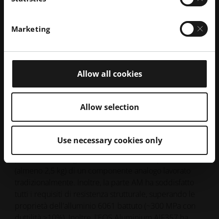
Marketing
Camicia di raffreddamento conforme nell'assemblaggio finale
Tagliare il traguardo: I risultati
Allow all cookies
Il componente AM ha raggiunto un notevole tasso di
dissipazione del calore. Questo raffreddamento
Allow selection
superiore ha mantenuto la temperatura superficiale
del motore al di sotto della soglia critica di 50°C,
consentendo ai motori di funzionare a prestazioni di
Use necessary cookies only
picco costanti. L'involucro prodotto in modo additivo
pesava solo 1,3 kg, dimezzando di fatto il peso stimato
(almeno 2,5 kg) di un componente analogo lavorato
tradizionalmente. Inoltre, la parte AM ha soddisfatto
tutti i requisiti di resistenza strutturale, superando le
proprietà dell'alluminio 6061 battuto (~300 MPa con
duttilità >10%). Inoltre, l'EOS Aluminium AlF357 ha