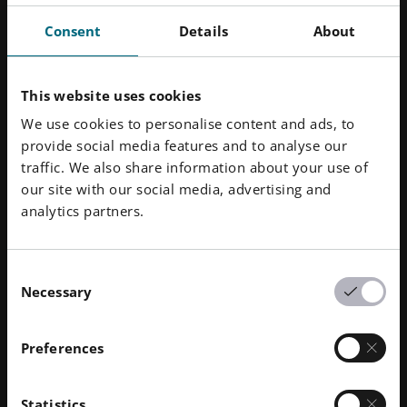
testare rigorosamente i pezzi campione per garantire
che i componenti finali avessero una porosità pari a
Consent
Details
About
zero, una finitura superficiale liscia e una resistenza
meccanica paragonabile a quella dell'alluminio billet
di grado AA6061.
This website uses cookies
We use cookies to personalise content and ads, to
provide social media features and to analyse our
traffic. We also share information about your use of
our site with our social media, advertising and
analytics partners.
Consent
Necessary
Selection
Preferences
Statistics