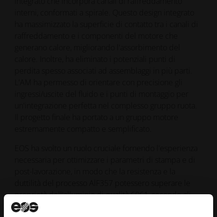
integrato che incorpora canali di raffreddamento
interni, conformati a spirale. Questo design integrato
ha massimizzato la superficie di contatto tra i canali di
raffreddamento e i componenti del motore che
generano calore, migliorando l'assorbimento del
calore. Inoltre, ha eliminato i potenziali punti di
perdita spesso associati ad assemblaggi in più parti.
L'AM ha permesso di orientare con precisione gli
ingressi/uscite del fluido e i punti di montaggio per
un'integrazione perfetta nel complesso gruppo ruota.
Il progetto finale ha portato a un gruppo motore
estremamente compatto e semplificato.
EOS ha svolto un ruolo cruciale fornendo l'esperienza
necessaria per ottimizzare i parametri di stampa e di
post-lavorazione, in modo che la resistenza e la
duttilità del processo AlF357 potessero superare le
proprietà dell'alluminio di qualità 6061, secondo gli
standard internazionali. Il cliente ha potuto stampare e