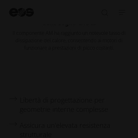
50°C
Av
raffreddamento mantenuto al di sotto
la
Aprire/ch
Apri
della soglia critica
ri
la
barr
barra
di
Il componente AM ha raggiunto un notevole tasso di
di
navi
dissipazione del calore, consentendo ai motori di
ricerca
funzionare a prestazioni di picco costanti.
Libertà di progettazione per
geometrie interne complesse
Assicura un'elevata resistenza
strutturale