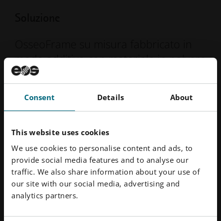
Soluzione
OsseoFrame su misura fabbricato in
modo additivo con materiale in polvere
EOS Titanium Ti64 su un sistema EOS
M 290 .
Consent
Details
About
OMX Solutions ha deciso di utilizzare i sistemi di
produzione di EOS M 290 con il supporto del suo
This website uses cookies
partner produttore, BresMedical Pty Ltd. Ltd.
We use cookies to personalise content and ads, to
provide social media features and to analyse our
BresMedical era uno dei pochi uffici di produzione in
traffic. We also share information about your use of
Australia in grado di raggiungere il livello di qualità
our site with our social media, advertising and
richiesto da OMX Solutions, sia in termini di qualità dei
analytics partners.
pezzi che di conformità allo standard ISO 13485.
Sfruttando l'esperienza di BresMedical nella