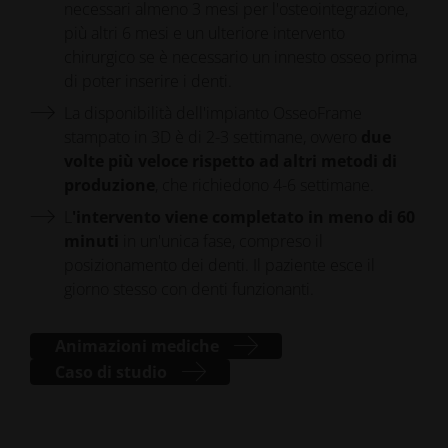
necessari almeno 3 mesi per l'osteointegrazione,
più altri 6 mesi e un ulteriore intervento
chirurgico se è necessario un innesto osseo prima
di poter inserire i denti.
La disponibilità dell'impianto OsseoFrame
stampato in 3D è di 2-3 settimane, ovvero
due
volte più veloce rispetto ad altri metodi di
produzione
, che richiedono 4-6 settimane.
L
'intervento viene completato in meno di 60
minuti
in un'unica fase, compreso il
posizionamento dei denti. Il paziente esce il
giorno stesso con denti funzionanti.
Animazioni mediche
Caso di studio