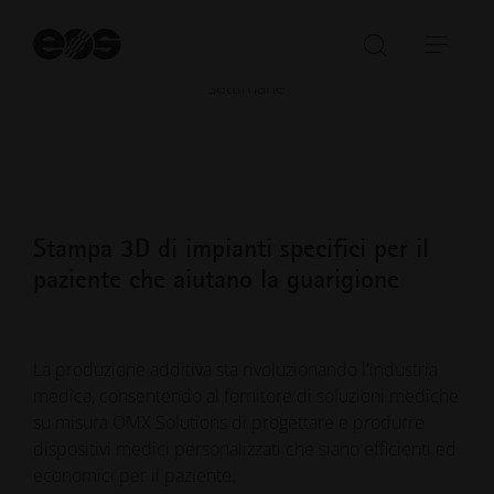
Recupero più rapido di settimane
Av
la
-9 settimane Recupero più rapido del paziente entro 2-4
Aprire/ch
Apri
ri
settimane
la
barr
barra
di
di
navi
ricerca
Stampa 3D di impianti specifici per il
paziente che aiutano la guarigione
La produzione additiva sta rivoluzionando l'industria
medica, consentendo al fornitore di soluzioni mediche
su misura OMX Solutions di progettare e produrre
dispositivi medici personalizzati che siano efficienti ed
economici per il paziente.