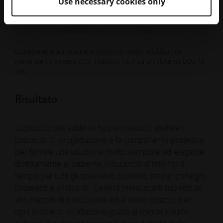
Use necessary cookies only
OsseoFrame su misura prodotta in modo additivo con
materiale in polvere EOS Titanium Ti64 su un sistema EOS M
290
Risultato
La produzione additiva ha permesso di snellire il
processo di progettazione e la componente protesica
per fornire una soluzione molto semplice ed elegante
direttamente al paziente, riducendo al minimo il
tempo per tutti gli specialisti coinvolti, tra cui chirurghi,
protesisti e protesisti. Genera meno scarti rispetto ad
altri metodi di produzione ed è meno costoso per
ogni ordine di produzione grazie ai minori volumi