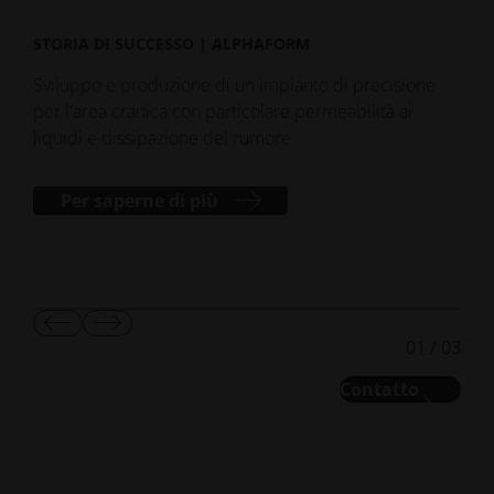
STORIA DI SUCCESSO | ALPHAFORM
STO
Sviluppo e produzione di un impianto di precisione
Prod
per l'area cranica con particolare permeabilità ai
chir
liquidi e dissipazione del rumore.
Per saperne di più
Mostra
Mostra
01
/
03
diapositiva
diapositiva
precedente
successiva
Contatto